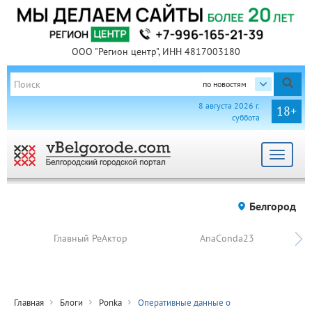
ООО "Регион центр", ИНН 4817003180
по новостям
8 августа 2026 г.
18+
суббота
Toggle
navigat
Белгород
Главный РеАктор
AnaConda23
Главная
Блоги
Ponka
Оперативные данные о