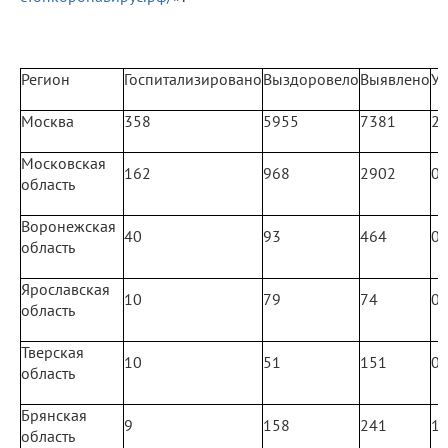
Регион
Госпитализировано
Выздоровело
Выявлено
У
Москва
358
5955
7381
2
Московская
162
968
2902
0
область
Воронежская
40
93
464
0
область
Ярославская
10
79
74
0
область
Тверская
10
51
151
0
область
Брянская
9
158
241
1
область