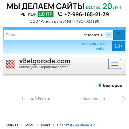
ООО "Регион центр", ИНН 4817003180
по новостям
8 августа 2026 г.
18+
суббота
Toggle
navigat
Белгород
Главный РеАктор
AnaConda23
Главная
Блоги
Ponka
Оперативные данные о