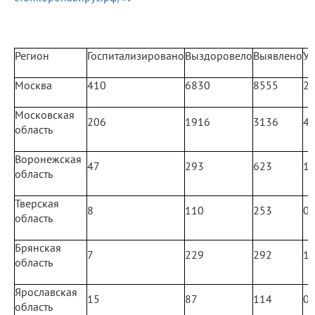
Регион
Госпитализировано
Выздоровело
Выявлено
У
Москва
410
6830
8555
2
Московская
206
1916
3136
4
область
Воронежская
47
293
623
1
область
Тверская
8
110
253
0
область
Брянская
7
229
292
1
область
Ярославская
15
87
114
0
область