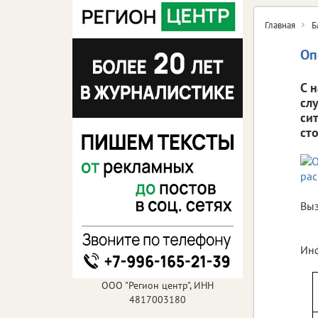
Главная
Б
Оп
С 
сл
си
ст
Выз
Инф
ООО "Регион центр", ИНН
4817003180