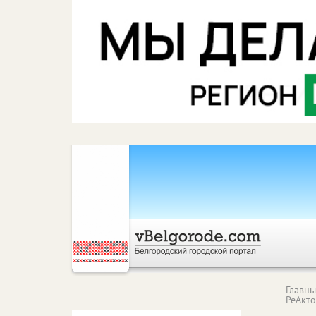
Главн
РеАкт