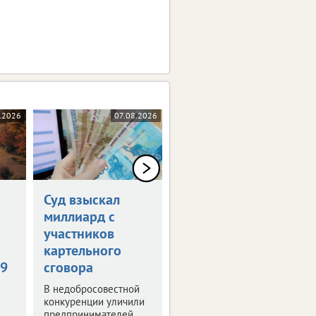
.2026
07.08.2026
07.08.2026
0+
Суд взыскал
Кто станет
миллиард с
«Юной Мисс
участников
vRossii Август
картельного
2026»?
49
сговора
Ответ на этот вопрос
узнаем уже скоро.
В недобросовестной
Стартовал новый этап
конкуренции уличили
конкурса.
предпринимателей,