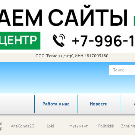
ООО "Регион центр", ИНН 4817003180
Работа у нас
Новости
ый
AnaConda23
Loki
Музыкант
Politikkk
ЗлойМа
ор