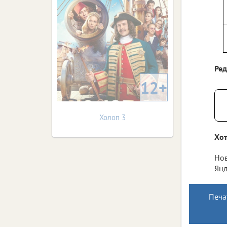
Ре
12+
Холоп 3
Хот
Нов
Янд
Печа