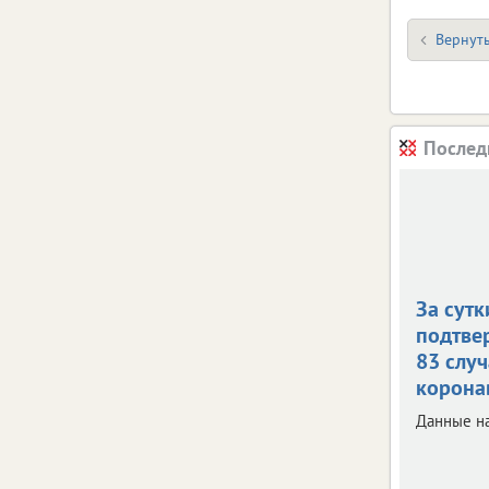
Вернуть
Послед
За сутк
подтве
83 случ
корона
Данные на