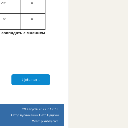
298
0
183
0
 совпадать с мнением
Добавить
29 августа 2022 г. 12:38
Автор публикации Пётр Цацкин
Фото: pixabay.com