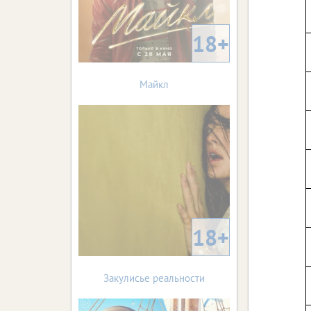
18+
Майкл
18+
Закулисье реальности