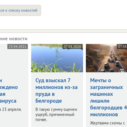
ся к списку новостей
ние новости
23.04.2021
07.08.2026
07.08
и
Суд взыскал 7
Мечты о
рждено
миллионов из-за
заграничных
ая
пруда в
машинах
вируса
Белгороде
лишили
белгородцев 
 23 апреля.
В такую сумму оценен
миллионов
ущерб, причиненный
почве.
Жертвами схемы с