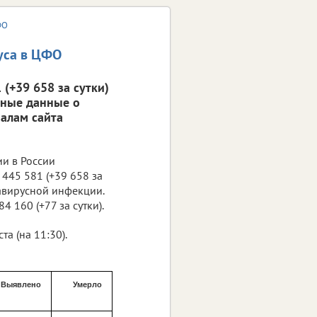
ФО
уса в ЦФО
(+39 658 за сутки)
вные данные о
алам сайта
ии в России
445 581 (+39 658 за
навирусной инфекции.
4 160 (+77 за сутки).
а (на 11:30).
Выявлено
Умерло