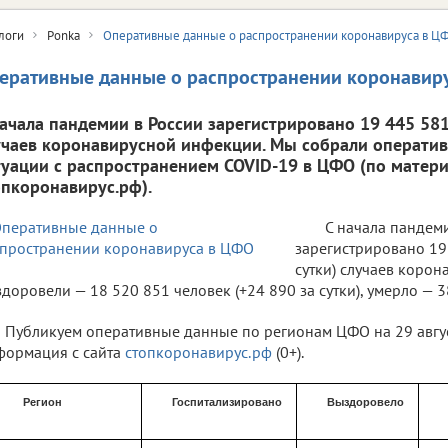
логи
Ponka
Оперативные данные о распространении коронавируса в Ц
еративные данные о распространении коронавир
начала пандемии в России зарегистрировано 19 445 581 
учаев коронавирусной инфекции. Мы собрали операти
туации с распространением COVID-19 в ЦФО (по матери
опкоронавирус.рф).
С начала пандем
зарегистрировано 19 
сутки) случаев коро
доровели — 18 520 851 человек (+24 890 за сутки), умерло — 38
Публикуем оперативные данные по регионам ЦФО на 29 август
ормация с сайта
стопкоронавирус.рф
(0+).
Регион
Госпитализировано
Выздоровело