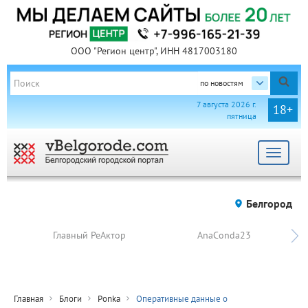
ООО "Регион центр", ИНН 4817003180
по новостям
7 августа 2026 г.
18+
пятница
Toggle
navigat
Белгород
Главный РеАктор
AnaConda23
Главная
Блоги
Ponka
Оперативные данные о