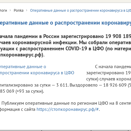
логи
Ponka
Оперативные данные о распространении коронавируса в Ц
еративные данные о распространении коронавир
начала пандемии в России зарегистрировано 19 908 189 
учаев коронавирусной инфекции. Мы собрали операти
туации с распространением COVID-19 в ЦФО (по матери
опкоронавирус.рф).
С начала пандем
зарегистрировано 19 
сутки) случаев коро
питализировано за сутки — 3 611. Выздоровело — 18 926 609 (5
85 069 (+93 за сутки).
Публикуем оперативные данные по регионам ЦФО на 8 сентябр
ормация с сайта
https://стопкоронавирус.рф/#
.