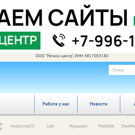
ООО "Регион центр", ИНН 4817003180
Работа у нас
Новости
ый
AnaConda23
Loki
Музыкант
Politikkk
ЗлойМа
ор