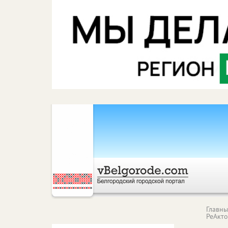
Главн
РеАкт