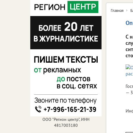
Главная
Б
Оп
С 
сл
си
ст
Гос
— 3
Инф
ООО "Регион центр", ИНН
4817003180