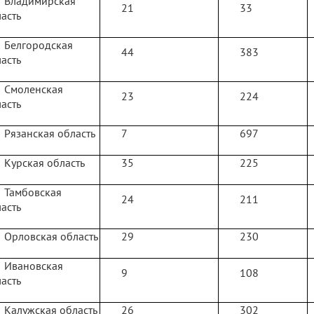
Владимирская
21
33
асть
Белгородская
44
383
асть
Смоленская
23
224
асть
Рязанская область
7
697
Курская область
35
225
Тамбовская
24
211
асть
Орловская область
29
230
Ивановская
9
108
асть
Калужская область
26
302