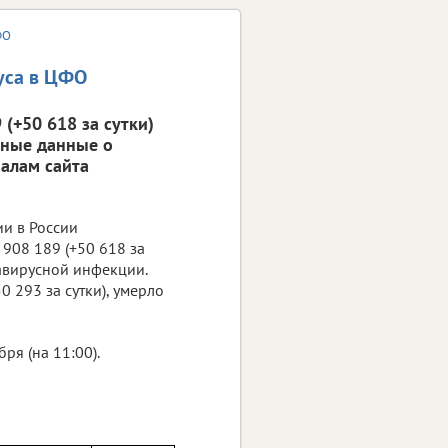
ФО
уса в ЦФО
(+50 618 за сутки)
вные данные о
алам сайта
ии в России
908 189 (+50 618 за
навирусной инфекции.
0 293 за сутки), умерло
я (на 11:00).