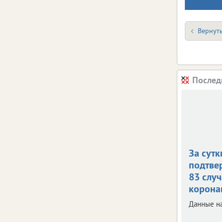
Вернуть
Послед
За сутк
подтве
83 случ
корона
Данные на