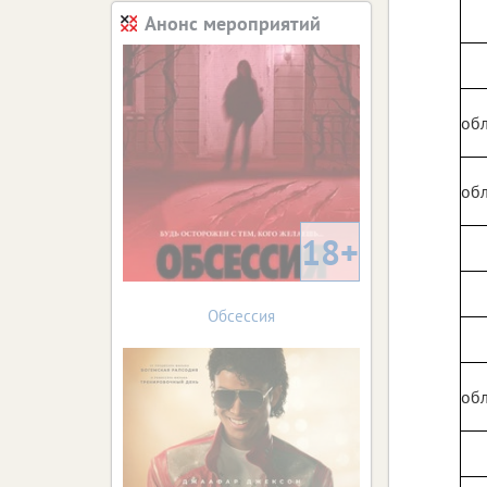
Анонс мероприятий
обл
обл
18+
Обсессия
обл