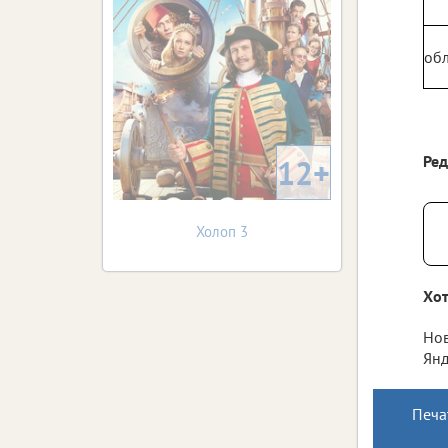
обл
Ре
12+
Холоп 3
Хот
Нов
Янд
Печа