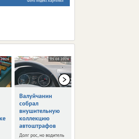
Фото Яндекс.Картинки
.2026
05.08.2026
05.08.2026
Валуйчанин
Белгородец
собрал
получил удар
внушительную
мачете по
ке
коллекцию
голове
автоштрафов
Возбуждено
уголовное дело.
Долг рос, но водитель