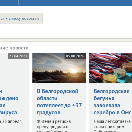
ся к списку новостей
ние новости
23.04.2021
05.08.2026
05.08
и
В Белгородской
Белгородская
рждено
области
бегунья
ая
потеплеет до +37
завоевала
вируса
градусов
серебро в Омс
 23 апреля.
Жителей региона
Наша легкоатлетка
предупредили о
стала призером
сильной жаре в
Сибирского