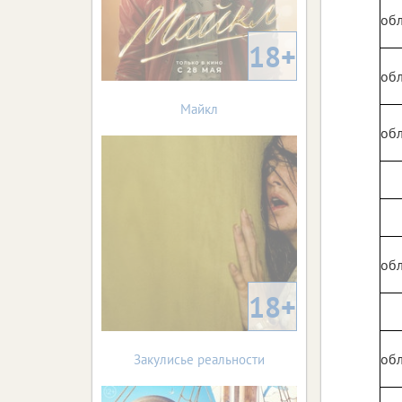
обл
18+
обл
Майкл
обл
обл
18+
обл
Закулисье реальности