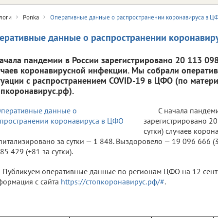
логи
Ponka
Оперативные данные о распространении коронавируса в Ц
еративные данные о распространении коронавир
начала пандемии в России зарегистрировано 20 113 098 
учаев коронавирусной инфекции. Мы собрали операти
туации с распространением COVID-19 в ЦФО (по матери
опкоронавирус.рф).
С начала пандем
зарегистрировано 20 
сутки) случаев коро
питализировано за сутки — 1 848. Выздоровело — 19 096 666 (3
85 429 (+81 за сутки).
Публикуем оперативные данные по регионам ЦФО на 12 сентяб
ормация с сайта
https://стопкоронавирус.рф/#
.