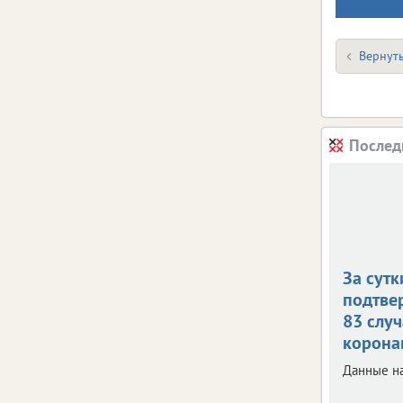
Вернуть
Послед
За сутк
подтве
83 случ
корона
Данные на