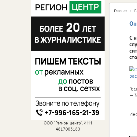
Главная
Б
Оп
С 
сл
си
ст
Гос
— 3
Инф
ООО "Регион центр", ИНН
4817003180