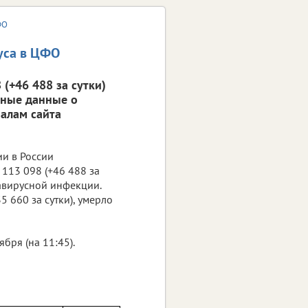
ФО
уса в ЦФО
(+46 488 за сутки)
вные данные о
алам сайта
ии в России
113 098 (+46 488 за
навирусной инфекции.
5 660 за сутки), умерло
ря (на 11:45).