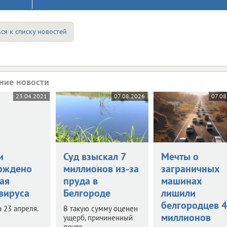
ся к списку новостей
ние новости
23.04.2021
07.08.2026
07.08
и
Суд взыскал 7
Мечты о
рждено
миллионов из-за
заграничных
ая
пруда в
машинах
вируса
Белгороде
лишили
белгородцев 
 23 апреля.
В такую сумму оценен
миллионов
ущерб, причиненный
почве.