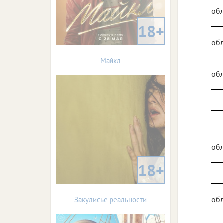
обл
18+
обл
Майкл
обл
обл
18+
обл
Закулисье реальности