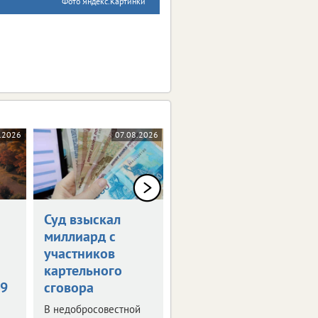
Фото Яндекс.Картинки
.2026
07.08.2026
07.08.2026
0+
Суд взыскал
Кто станет
миллиард с
«Юной Мисс
участников
vRossii Август
картельного
2026»?
49
сговора
Ответ на этот вопрос
узнаем уже скоро.
В недобросовестной
Стартовал новый этап