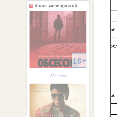
Анонс мероприятий
обл
обл
18+
Обсессия
обл