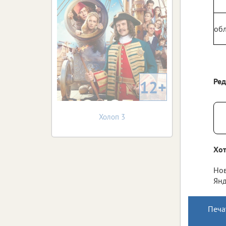
обл
Ре
12+
Холоп 3
Хот
Нов
Янд
Печа