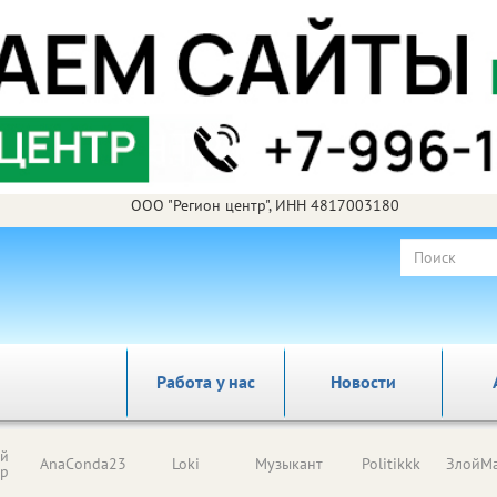
ООО "Регион центр", ИНН 4817003180
Работа у нас
Новости
ый
AnaConda23
Loki
Музыкант
Politikkk
ЗлойМа
ор