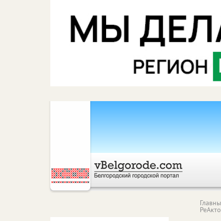
Главн
РеАкт