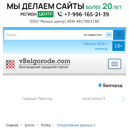
ООО "Регион центр", ИНН 4817003180
по новостям
7 августа 2026 г.
18+
пятница
Toggle
navigat
Белгород
Главный РеАктор
AnaConda23
Главная
Блоги
Ponka
Оперативные данные о