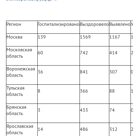
Регион
Госпитализировано
Выздоровело
Выявлено
У
Москва
139
1569
1167
1
Московская
60
742
414
2
область
Воронежская
36
841
307
0
область
Тульская
8
366
88
1
область
Брянская
3
433
74
0
область
Ярославская
14
486
312
2
область