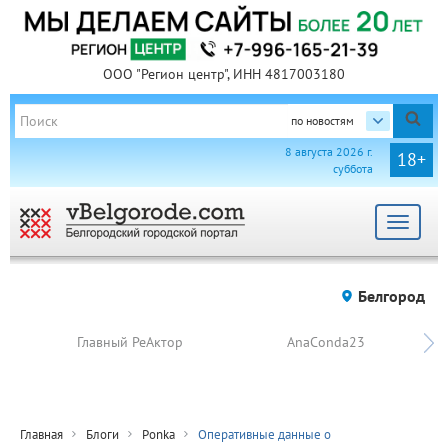
ООО "Регион центр", ИНН 4817003180
по новостям
8 августа 2026 г.
18+
суббота
Toggle
navigat
Белгород
Главный РеАктор
AnaConda23
Главная
Блоги
Ponka
Оперативные данные о