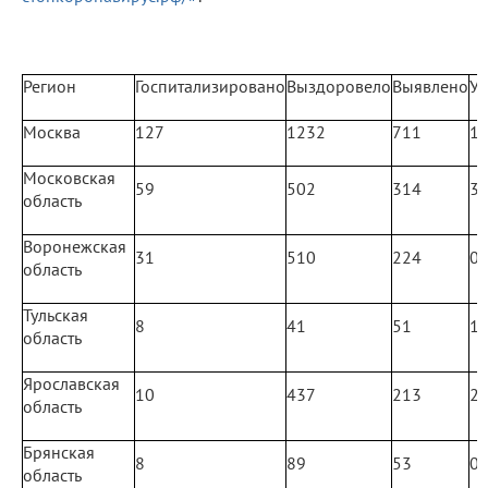
Регион
Госпитализировано
Выздоровело
Выявлено
У
Москва
127
1232
711
1
Московская
59
502
314
3
область
Воронежская
31
510
224
0
область
Тульская
8
41
51
1
область
Ярославская
10
437
213
2
область
Брянская
8
89
53
0
область