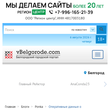
ООО "Регион центр", ИНН 4817003180
по новостям
6 августа 2026 г.
18+
четверг
Toggle
navigat
Белгород
Главный РеАктор
AnaConda23
Главная
Блоги
Ponka
Оперативные данные о