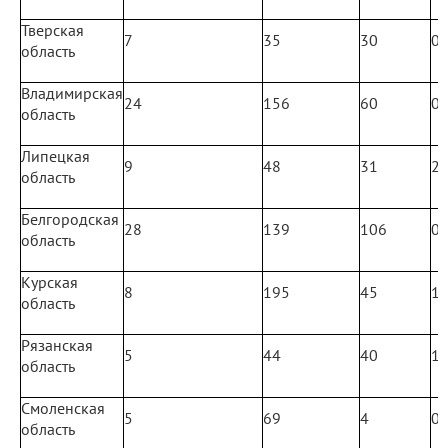
Тверская
7
35
30
0
область
Владимирская
24
156
60
0
область
Липецкая
9
48
31
2
область
Белгородская
28
139
106
0
область
Курская
8
195
45
1
область
Рязанская
5
44
40
1
область
Смоленская
5
69
4
0
область