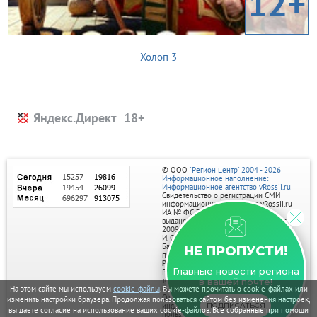
12+
Холоп 3
Яндекс.Директ
© ООО
"Регион центр" 2004 - 2026
Информационное наполнение:
Информационное агентство vRossii.ru
Свидетельство о регистрации СМИ
информационного агентства vRossii.ru
ИА № ФС 77‑35502
выдано РОСКОМНАДЗОРом 04 марта
2009г.
И. О. Главного редактора Нарыков А. Н.
Баннеры на портале размещаются на
НЕ ПРОПУСТИ!
правах рекламы.
Реклама на портале:
Главные новости региона
Рекламное агентство "Умный маркетинг"
тел. 7-910-267-70-40,
в вашей почте!
email: umnyy.marketing@yandex.ru
На этом сайте мы используем
cookie-файлы
. Вы можете прочитать о cookie-файлах или
Отдельные публикации могут содержать
изменить настройки браузера. Продолжая пользоваться сайтом без изменения настроек,
информацию, не предназначенную для
ПОДПИСАТЬСЯ
вы даете согласие на использование ваших cookie-файлов. Все собранные при помощи
пользователей до 18 лет.