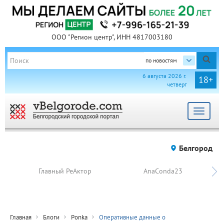
ООО "Регион центр", ИНН 4817003180
по новостям
6 августа 2026 г.
18+
четверг
Toggle
navigat
Белгород
Главный РеАктор
AnaConda23
Главная
Блоги
Ponka
Оперативные данные о