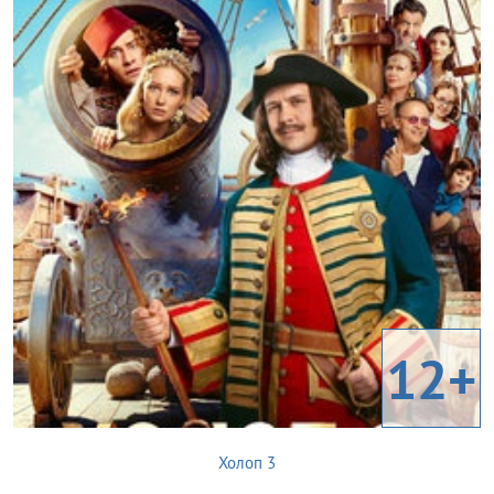
12+
Холоп 3