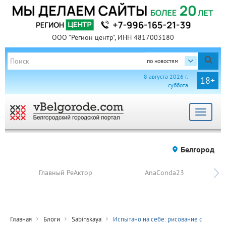
ООО "Регион центр", ИНН 4817003180
по новостям
8 августа 2026 г.
18+
суббота
Toggle
navigat
Белгород
Главный РеАктор
AnaConda23
Главная
Блоги
Sabinskaya
Испытано на себе: рисование с