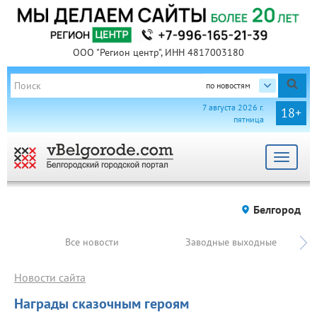
ООО "Регион центр", ИНН 4817003180
по новостям
7 августа 2026 г.
18+
пятница
Toggle
navigat
Белгород
Все новости
Заводные выходные
Новости сайта
Награды сказочным героям