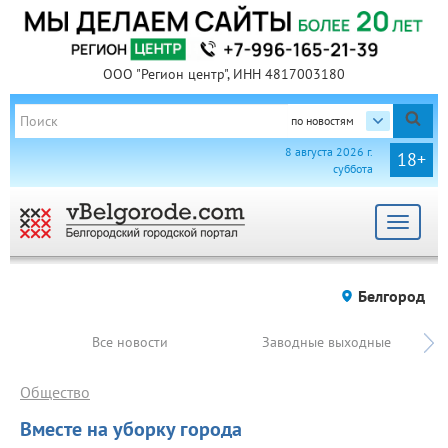
ООО "Регион центр", ИНН 4817003180
по новостям
8 августа 2026 г.
18+
суббота
Toggle
navigat
Белгород
Все новости
Заводные выходные
Общество
Вместе на уборку города