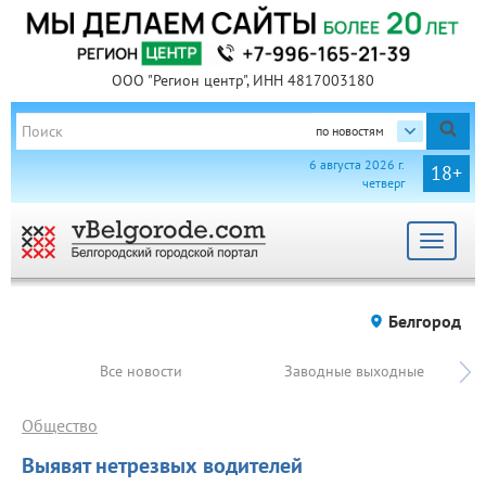
ООО "Регион центр", ИНН 4817003180
по новостям
6 августа 2026 г.
18+
четверг
Toggle
navigat
Белгород
Все новости
Заводные выходные
Общество
Выявят нетрезвых водителей