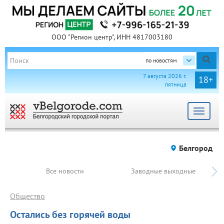
ООО "Регион центр", ИНН 4817003180
по новостям
7 августа 2026 г.
18+
пятница
Toggle
navigat
Белгород
Все новости
Заводные выходные
Общество
Остались без горячей воды