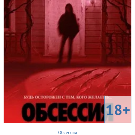
18+
Обсессия