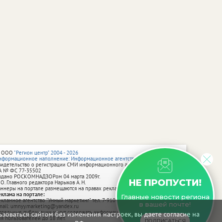
 ООО
"Регион центр" 2004 - 2026
нформационное наполнение: Информационное агентство vRossii.ru
видетельство о регистрации СМИ информационного агентства vRossii.ru
А № ФС 77‑35502
ыдано РОСКОМНАДЗОРом 04 марта 2009г.
НЕ ПРОПУСТИ!
 О. Главного редактора Нарыков А. Н.
аннеры на портале размещаются на правах рекламы.
еклама на портале:
Главные новости региона
екламное агентство "Умный маркетинг" тел. 7-910-267-70-40,
в вашей почте!
mail: umnyy.marketing@yandex.ru
тдельные публикации могут содержать информацию, не предназначенную
зоваться сайтом без изменения настроек, вы даете согласие на
ля пользователей до 18 лет.
ПОДПИСАТЬСЯ