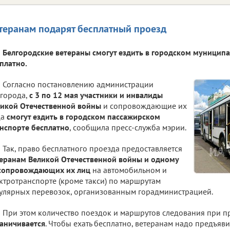
теранам подарят бесплатный проезд
Белгородские ветераны смогут ездить в городском муницип
платно.
Согласно постановлению администрации
города,
с 3 по 12 мая участники и инвалиды
икой Отечественной войны
и сопровождающие их
ца
смогут ездить в городском пассажирском
нспорте бесплатно
, сообщила пресс-служба мэрии.
Так, право бесплатного проезда предоставляется
еранам Великой Отечественной войны и одному
 сопровождающих их лиц
на автомобильном и
ктротранспорте (кроме такси) по маршрутам
улярных перевозок, организованным горадминистрацией.
При этом количество поездок и маршрутов следования при п
аничивается
. Чтобы ехать бесплатно, ветеранам надо предъяви