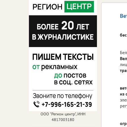
Ве
бес
Бел
Вел
ли
тра
вет
из
эле
рег
ООО "Регион центр", ИНН
4817003180
огр