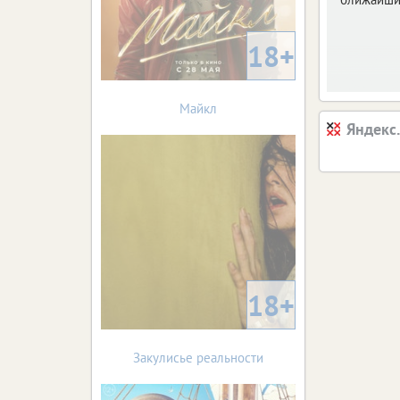
18+
Майкл
Яндекс
18+
Закулисье реальности