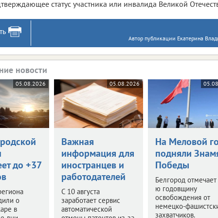
тверждающее статус участника или инвалида Великой Отечест
ть
Автор публикации Екатерина Влад
ние новости
05.08.2026
05.08.2026
05.0
ородской
Важная
На Меловой г
и
информация для
подняли Знам
ет до +37
иностранцев и
Победы
ов
работодателей
Белгород отмечает
ю годовщину
региона
С 10 августа
освобождения от
дили о
заработает сервис
немецко-фашистск
аре в
автоматической
захватчиков.
е дни.
отмены патентов из-за