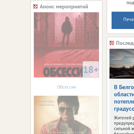
под
Анонс мероприятий
Печа
Послед
18+
В Белг
Обсессия
област
потепле
градус
Жителей 
предупре
сильной ж
ближайши