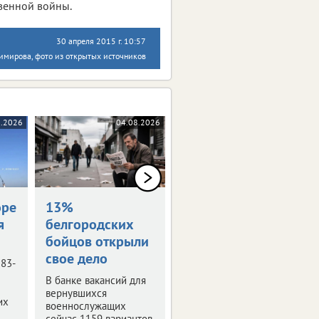
венной войны.
30 апреля 2015 г. 10:57
имирова, фото из открытых источников
8.2026
04.08.2026
04.08.2026
оре
13%
Награждены
я
белгородских
посмертно
бойцов открыли
Семьям погибших
свое дело
белгородцев передали
 83-
государственные
В банке вакансий для
награды.
вернувшихся
их
военнослужащих
сейчас 1159 вариантов