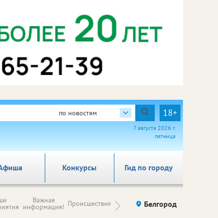
18+
по новостям
7 августа 2026 г.
пятница
Афиша
Конкурсы
Гид по городу
Новости
ши
Важная
Происшествия
Здоровье
Белгород
Ку
компаний (на
риятия
информация!
правах
рекламы)