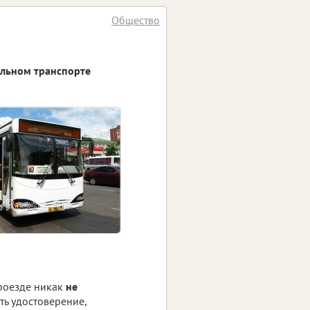
Общество
альном транспорте
роезде никак
не
ть удостоверение,