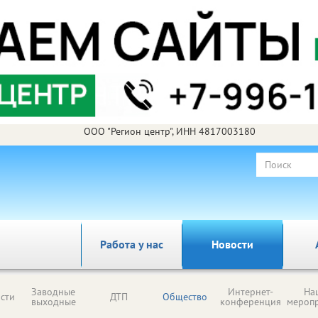
ООО "Регион центр", ИНН 4817003180
Работа у нас
Новости
Заводные
Интернет-
На
сти
ДТП
Общество
выходные
конференция
мероп