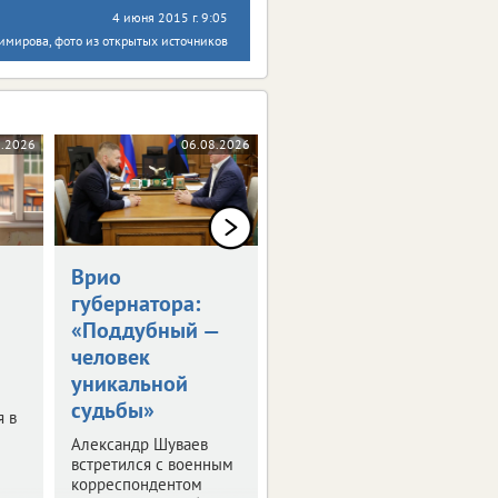
4 июня 2015 г. 9:05
имирова, фото из открытых источников
8.2026
06.08.2026
06.08.2026
Врио
Владимир Путин
губернатора:
встретился с
«Поддубный —
Александром
человек
Шуваевым
уникальной
Врио губернатора
судьбы»
рассказал президенту
я в
о текущей работе на
Александр Шуваев
посту.
встретился с военным
корреспондентом