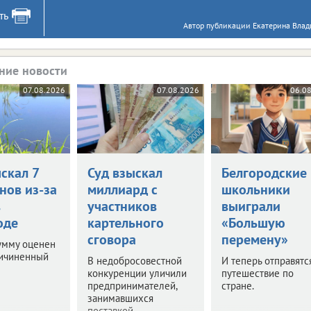
ть
Автор публикации Екатерина Влад
ние новости
07.08.2026
07.08.2026
06.0
скал 7
Суд взыскал
Белгородские
нов из-за
миллиард с
школьники
в
участников
выиграли
оде
картельного
«Большую
сговора
перемену»
умму оценен
ричиненный
В недобросовестной
И теперь отправятс
конкуренции уличили
путешествие по
предпринимателей,
стране.
занимавшихся
поставкой