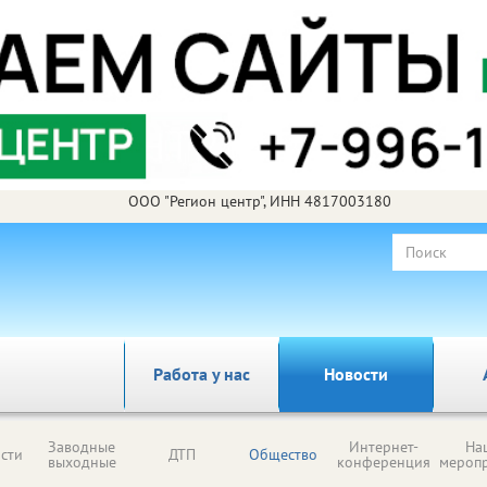
ООО "Регион центр", ИНН 4817003180
Работа у нас
Новости
Заводные
Интернет-
На
сти
ДТП
Общество
выходные
конференция
мероп