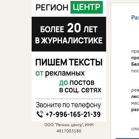
Ра
пра
про
Бел
пос
ре
лес
мас
раз
ООО "Регион центр", ИНН
спо
4817003180