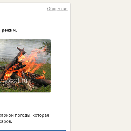
Общество
й режим.
жаркой погоды, которая
жаров.