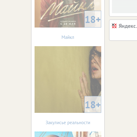
18+
Яндекс
Майкл
18+
Закулисье реальности