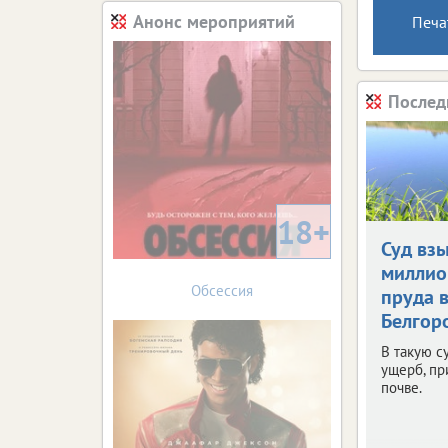
Анонс мероприятий
Печа
Послед
18+
Суд взы
миллио
Обсессия
пруда 
Белгор
В такую с
ущерб, п
почве.