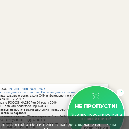
 ООО
"Регион центр" 2004 - 2026
нформационное наполнение: Информационное агентство vRossii.ru
видетельство о регистрации СМИ информационного агентства vRossii.ru
А № ФС 77‑35502
ыдано РОСКОМНАДЗОРом 04 марта 2009г.
НЕ ПРОПУСТИ!
 О. Главного редактора Нарыков А. Н.
аннеры на портале размещаются на правах рекламы.
еклама на портале:
Главные новости региона
екламное агентство "Умный маркетинг" тел. 7-910-267-70-40,
в вашей почте!
mail: umnyy.marketing@yandex.ru
тдельные публикации могут содержать информацию, не предназначенную
зоваться сайтом без изменения настроек, вы даете согласие на
ля пользователей до 18 лет.
ПОДПИСАТЬСЯ