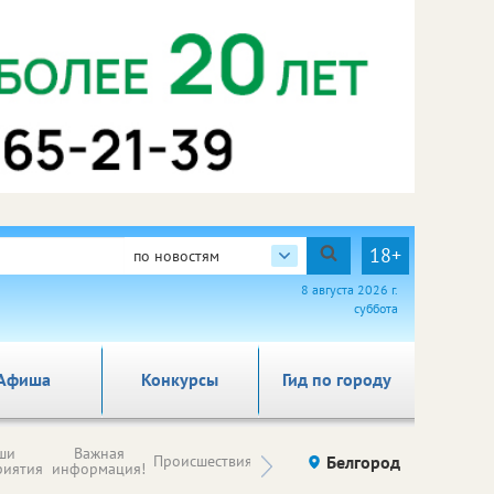
18+
по новостям
8 августа 2026 г.
суббота
Афиша
Конкурсы
Гид по городу
Новости
ши
Важная
Происшествия
Здоровье
Белгород
Ку
компаний (на
риятия
информация!
правах
рекламы)