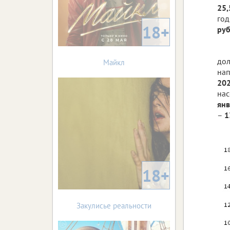
25,
год
18+
руб
дол
Майкл
нап
202
нас
янв
–
1
18+
Закулисье реальности