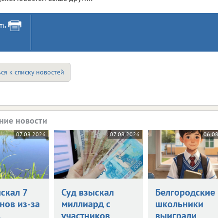
ть
ся к списку новостей
ние новости
07.08.2026
07.08.2026
06.0
скал 7
Суд взыскал
Белгородские
нов из-за
миллиард с
школьники
в
участников
выиграли