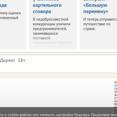
оде
картельного
«Большую
сговора
перемену»
умму оценен
ричиненный
В недобросовестной
И теперь отправятс
конкуренции уличили
путешествие по
предпринимателей,
стране.
занимавшихся
поставкой
медицинских изделий.
.Директ
©
И
С
И
в
И.
Б
Р
Р
e
О
ать о cookie-файлах или изменить настройки браузера. Продолжая поль
д