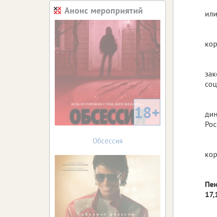
Анонс мероприятий
или
кор
зак
соц
18+
ди
Рос
Обсессия
ко
Пен
17,