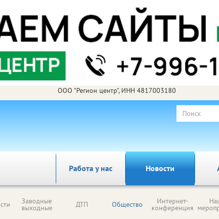
ООО "Регион центр", ИНН 4817003180
Работа у нас
Новости
Заводные
Интернет-
На
сти
ДТП
Общество
выходные
конференция
мероп