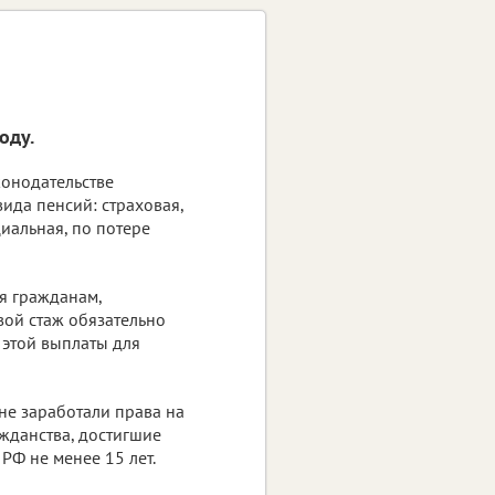
оду.
конодательстве
ида пенсий: страховая,
иальная, по потере
ся гражданам,
вой стаж обязательно
 этой выплаты для
е заработали права на
ажданства, достигшие
Ф не менее 15 лет.