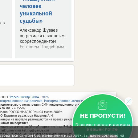
человек
Шуваевым
уникальной
Врио губернатора
судьбы»
рассказал президенту
я в
о текущей работе на
Александр Шуваев
посту.
встретился с военным
корреспондентом
Евгением Поддубным.
 ООО
"Регион центр" 2004 - 2026
нформационное наполнение: Информационное агентство vRossii.ru
видетельство о регистрации СМИ информационного агентства vRossii.ru
А № ФС 77‑35502
ыдано РОСКОМНАДЗОРом 04 марта 2009г.
НЕ ПРОПУСТИ!
 О. Главного редактора Нарыков А. Н.
аннеры на портале размещаются на правах рекламы.
еклама на портале:
Главные новости региона
екламное агентство "Умный маркетинг" тел. 7-910-267-70-40,
в вашей почте!
mail: umnyy.marketing@yandex.ru
тдельные публикации могут содержать информацию, не предназначенную
зоваться сайтом без изменения настроек, вы даете согласие на
ля пользователей до 18 лет.