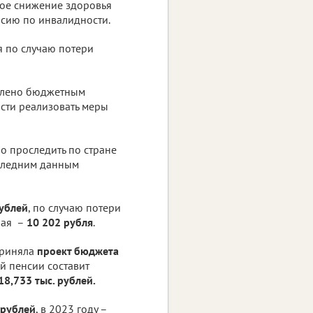
ое снижение здоровья
енсию по инвалидности.
 по случаю потери
еплено бюджетным
сти реализовать меры
о проследить по стране
ледним данным
ублей
, по случаю потери
ная –
10 202 рубля
.
приняла
проект бюджета
ой пенсии составит
18,733 тыс. рублей.
 рублей
, в 2023 году –