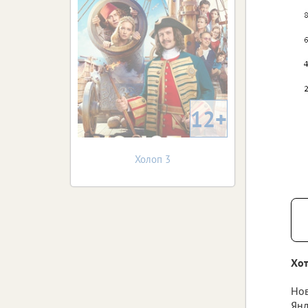
12+
Холоп 3
Хот
Нов
Янд