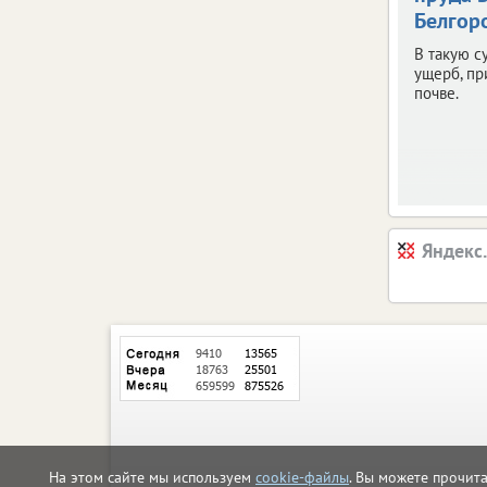
Белгор
В такую с
ущерб, п
почве.
Яндекс
На этом сайте мы используем
cookie-файлы
. Вы можете прочит