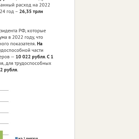
ванный расход на 2022
024 год –
26,35 трлн
зидента РФ, которые
а в 2022 году, что
ного показателя.
На
рудоспособной части
неров —
10 022 рубля
.
С 1
я, для трудоспособных
2 рубля
.