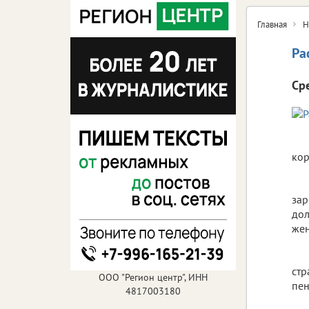
Главная
Н
Ра
Ср
кор
зар
дол
жен
стр
ООО "Регион центр", ИНН
пен
4817003180