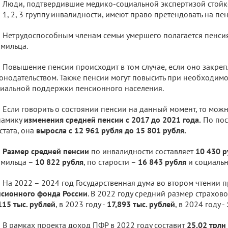
Люди, подтвердившие медико-социальной экспертизой стойк
 1, 2, 3 группу инвалидности, имеют право претендовать на п
Нетрудоспособным членам семьи умершего полагается пенсия
мильца.
Повышение пенсии происходит в том случае, если оно закр
онодательством. Также пенсии могут повысить при необходимо
иальной поддержки пенсионного населения.
Если говорить о состоянии пенсии на данный момент, то можн
намику
изменения средней
пенсии с 2017 до 2021 года.
По пос
стата, она
выросла с 12 961 рубля до 15 801 рубля.
Размер
средней пенсии
по инвалидности составляет
10 430 р
рмильца –
10 822 рубля
, по старости –
16 843 рубля
и социаль
На 2022 – 2024 год Государственная дума во втором чтении 
сионного фонда России
. В 2022 году средний размер страхов
115 тыс. рублей
, в 2023 году -
17,893 тыс. рублей
, в 2024 году -
В рамках проекта доход ПФР в 2022 году составит
25,02 трлн