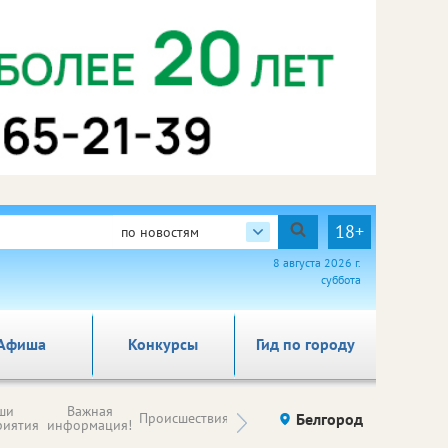
18+
по новостям
8 августа 2026 г.
суббота
Афиша
Конкурсы
Гид по городу
Новости
ши
Важная
Происшествия
Здоровье
Белгород
Ку
компаний (на
риятия
информация!
правах
рекламы)