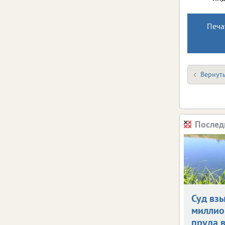
Печа
Вернуть
Послед
Суд взы
миллио
пруда 