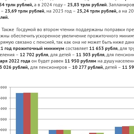
54 трлн рублей,
а в 2024 году –
25,83 трлн рублей
. Запланиро
 –
23,69 трлн рублей
, на 2023 год –
25,24 трлн рублей,
а на 2
лей.
Также Госдумой во втором чтении поддержаны поправки пре
жны обеспечить ускоренное увеличение прожиточного минимум
рямую связано с пенсией, так как она не может быть ниже дан
1 год
прожиточный минимум
составляет
11 653 рубля
, для т
еления –
12 702 рубля
, для детей –
11 303 рубля
, для пенсио
аря 2022 года
он будет равен
11 950 рублям
на душу населени
3 026 рублей,
для пенсионеров –
10 277 рублей
, детей –
11 59