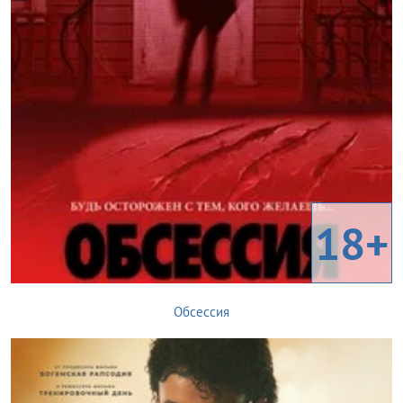
18+
Обсессия