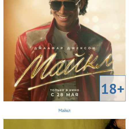
18+
Майкл