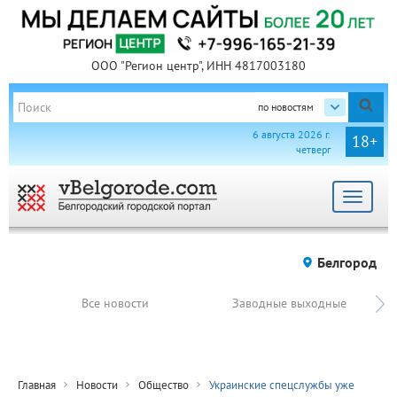
ООО "Регион центр", ИНН 4817003180
по новостям
6 августа 2026 г.
18+
четверг
Toggle
navigat
Белгород
Все новости
Заводные выходные
Главная
Новости
Общество
Украинские спецслужбы уже