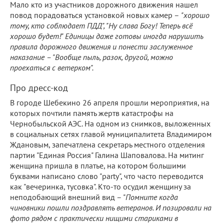
Мало кто из участников дорожного движения нашел
повод порадоваться установкой новых камер –
"хорошо
тому, кто соблюдает ПДД", "Ну слава Богу! Теперь всё
хорошо будет!" Единицы даже готовы иногда нарушить
правила дорожного движения и понести заслуженное
наказание – "Вообще пыль, разок, другой, можно
проехаться с ветерком".
Про дресс-код
В городе Шебекино 26 апреля прошли мероприятия, на
которых почтили память жертв катастрофы на
Чернобыльской АЭС. На одном из снимков, выложенных
в социальных сетях главой муниципалитета Владимиром
Ждановым, запечатлена секретарь местного отделения
партии "Единая Россия" Галина Шаповалова. На митинг
женщина пришла в платье, на котором большими
буквами написано слово "party", что часто переводится
как "вечеринка, тусовка". Кто-то осудил женщину за
неподобающий внешний вид – "
Помните когда
чиновники пошли поздравлять ветеранов. И позировали на
фото рядом с практически нищими стариками в