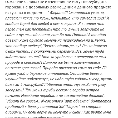
сожалению, никакие изменения не могут переубедить
горожан, не довольных размещением данного предмета
искусства в водоеме –
"Уберите!!! Смотрится ужасно,
плавают какие то куски, непонятно что символизируя! И
вообще. Город для людей в нем живущих. Я считаю что
перед тем как поставить что то, лучше загрузите на
сайт и пусть люди голосуют За или Против! А то один
объект хуже другого камень на пешеходном,на ц. Рынке,
это вообще шедевр", "Зачем гадить речку? Речка должна
быть чистой, с ухоженными берегами. Всё. Зачем туда
кидать это нечто? Что за уродство и нетерпимость к
природе и красоте?! Должно же быть элементарное
понятие красивого? Природа прекрасна сама по себе. Ей
нужен уход и бережное отношение. Очищайте берега,
улучшайте набережную, не надо туда кидать мусор, пусть
даже за 5 млн.рублей", "Уберите этот мусор. Зачем реку
засорять? Там же из трубы песком с города остров
намыло! Наведите порядок, а не захламляйте дальше!",
"убрали бы совсем... Кусок этого "арт объекта" болтается
прибитый к берегу напротив ЖК "Париж" на стороне
диорамы. Ну если вдруг он кому-то нужен", "Как будто куча
пластиковых отходов плавает".