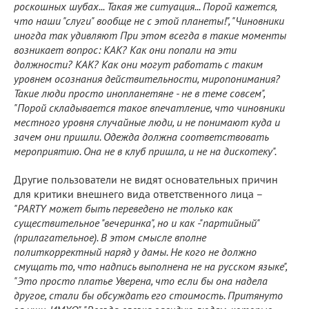
роскошных шубах... Такая же ситуация... Порой кажется,
что наши "слуги" вообще не с этой планеты!", "Чиновники
иногда так удивляют При этом всегда в такие моменты
возникает вопрос: КАК? Как они попали на эти
должности? КАК? Как они могут работать с таким
уровнем осознания действительности, миропонимания?
Такие люди просто инопланетяне - не в теме совсем",
"Порой складывается такое впечатление, что чиновники
местного уровня случайные люди, и не понимают куда и
зачем они пришли. Одежда должна соответствовать
мероприятию. Она не в клуб пришла, и не на дискотеку".
Другие пользователи не видят основательных причин
для критики внешнего вида ответственного лица –
"PARTY может быть переведено не только как
существительное "вечеринка", но и как -"партийный"
(прилагательное). В этом смысле вполне
политкорректный наряд у дамы. Не кого не должно
смущать то, что надпись выполнена не на русском языке",
"Это просто платье Уверена, что если бы она надела
другое, стали бы обсуждать его стоимость. Притянуто