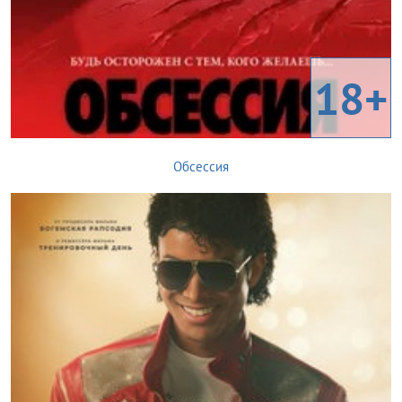
18+
Обсессия