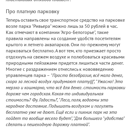
Про платную парковку
Теперь оставить свое транспортное средство на парковке
возле парка "Ривьера" можно лишь за 50 рублей в час.
Как отмечают в компании "Агро-Белогорье", такие
правила направлены на создание удобств посетителям
крытого и летнего аквапарков. Они по-прежнему могут
парковаться бесплатно. А вот тем, кто приезжает просто
отдохнуть на свежем воздухе и полюбоваться красивыми
природными пейзажами придется лишиться части денег.
Многие с раздражением отнеслись к нововведению
управленцев парка –
"Просто безобразие, всё мало денег,
скоро за лесной воздух придумают плату(((", "Ужасно! Это
мерзко и кошмарно, что всё для денег. стоимость парковки
дороже чем городская. Какая-то индивидуальная
стоимость? Фу. Гадость!", "Леса, поля, водоемы это
народное достояние. Подышать воздухом и погулять
бесплатно уже не дают. Ещё если и пикник парк на это
пойдет то вообще весело будет", "Для большего "удобства"
сделать и пешеходную дорожку платной".