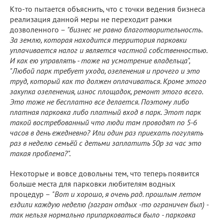
Кто-то пытается объяснить, что с точки ведения бизнеса
реализация данной меры не переходит рамки
дозволенного –
"бизнес не равно благотворительность.
За землю, которая находится территория парковки
уплачивается налог и является частной собственностью.
И как ею управлять - тоже на усмотрение владельца",
"Любой парк требует ухода, озеленения и прочего и это
труд, который как то должен оплачиваться. Кроме этого
закупка озеленения, износ площадок, ремонт этого всего.
Это тоже не бесплатно все делается. Поэтому либо
платная парковка либо платный вход в парк. Этот парк
такой востребованный что люди там проводят по 5-6
часов в день ежедневно? Или один раз приехать погулять
раз в неделю семьёй с детьми заплатить 50р за час это
такая проблема?".
Некоторые и вовсе довольны тем, что теперь появится
больше места для парковки любителям водных
процедур –
"Вот и хорошо, я очень рад. прошлым летом
ездили каждую неделю (загран отдых -то ограничен был) -
так нельзя нормально припарковаться было - парковка