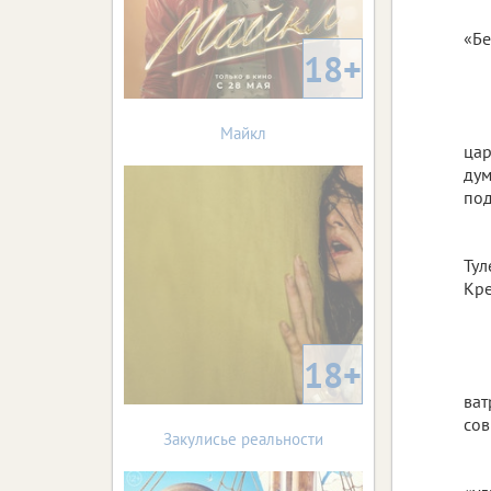
«Бе
18+
Майкл
цар
дум
под
Тул
Кре
18+
ват
сов
Закулисье реальности