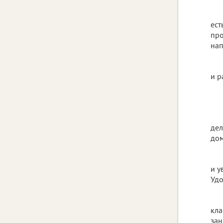
ест
про
нап
и р
дел
до
и у
Удо
кла
зан