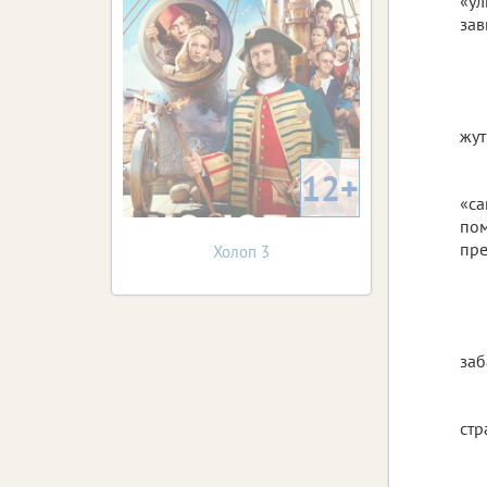
«ул
зав
жут
12+
«са
пом
пре
Холоп 3
заб
стр