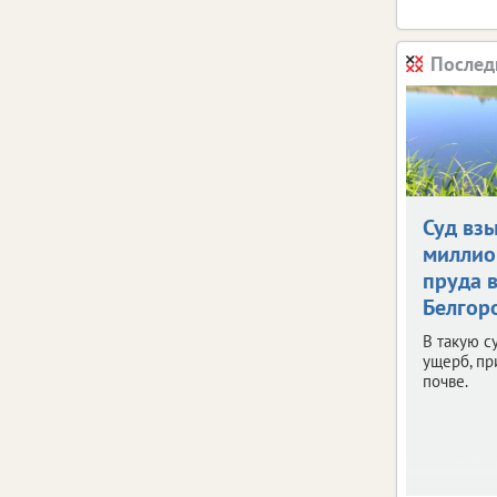
Послед
Суд взы
миллио
пруда 
Белгор
В такую с
ущерб, п
почве.