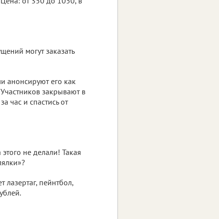
Цена: от 350 до 1050, в
щений могут заказать
ли анонсируют его как
 Участников закрывают в
а час и спастись от
 этого не делали! Такая
елялки»?
 лазертаг, пейнтбол,
ублей.