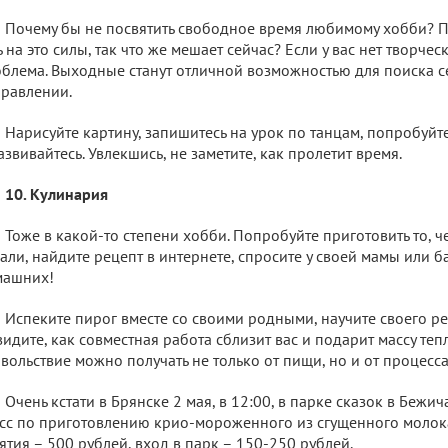
Почему бы не посвятить свободное время любимому хобби? П
ь на это силы, так что же мешает сейчас? Если у вас нет творчес
блема. Выходные станут отличной возможностью для поиска с
равлении.
Нарисуйте картину, запишитесь на урок по танцам, попробуйт
азвивайтесь. Увлекшись, не заметите, как пролетит время.
10. Кулинария
Тоже в какой-то степени хобби. Попробуйте приготовить то, 
али, найдите рецепт в интернете, спросите у своей мамы или 
машних!
Испеките пирог вместе со своими родными, научите своего р
видите, как совместная работа сблизит вас и подарит массу теп
вольствие можно получать не только от пищи, но и от процесса
Очень кстати в Брянске 2 мая, в 12:00, в парке сказок в Бежич
сс по приготовлению крио-мороженного из сгущенного молока
ятия – 500 рублей, вход в парк – 150-250 рублей.