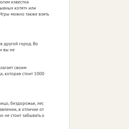
ногим известна
рывных котят» или
 Игры можно также взять
в другой город. Во
и вы не
длагает своим
а, которая стоит 1000
лицо, бездорожье, лес
авлении, в отличие от
о не стоит забывать о