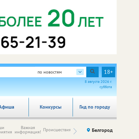
18+
по новостям
8 августа 2026 г.
суббота
Афиша
Конкурсы
Гид по городу
Новости
ши
Важная
Происшествия
Здоровье
Белгород
Ку
компаний (на
риятия
информация!
правах
рекламы)