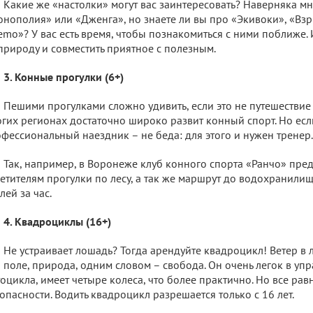
Какие же «настолки» могут вас заинтересовать? Наверняка м
нополия» или «Дженга», но знаете ли вы про «Экивоки», «Вз
mo»? У вас есть время, чтобы познакомиться с ними поближе.
природу и совместить приятное с полезным.
3. Конные прогулки (6+)
Пешими прогулками сложно удивить, если это не путешествие 
гих регионах достаточно широко развит конный спорт. Но есл
фессиональный наездник – не беда: для этого и нужен тренер.
Так, например, в Воронеже клуб конного спорта «Ранчо» пре
етителям прогулки по лесу, а так же маршрут до водохранилищ
лей за час.
4. Квадроциклы (16+)
Не устраивает лошадь? Тогда арендуйте квадроцикл! Ветер в 
 поле, природа, одним словом – свобода. Он очень легок в упр
оцикла, имеет четыре колеса, что более практично. Но все равн
опасности. Водить квадроцикл разрешается только с 16 лет.