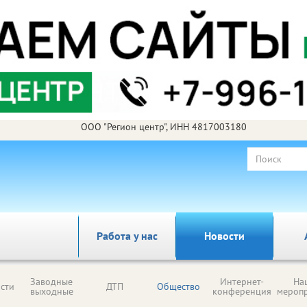
ООО "Регион центр", ИНН 4817003180
Работа у нас
Новости
Заводные
Интернет-
На
сти
ДТП
Общество
выходные
конференция
мероп