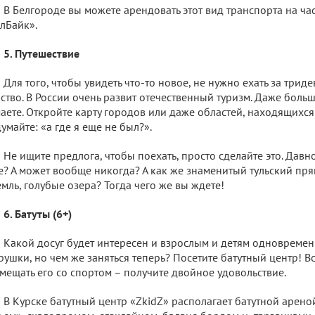
В Белгороде вы можете арендовать этот вид транспорта на час
лБайк».
5. Путешествие
Для того, чтобы увидеть что-то новое, не нужно ехать за триде
ство. В России очень развит отечественный туризм. Даже больш
аете. Откройте карту городов или даже областей, находящихся
умайте: «а где я еще не был?».
Не ищите предлога, чтобы поехать, просто сделайте это. Давн
е? А может вообще никогда? А как же знаменитый тульский пр
мль, голубые озера? Тогда чего же вы ждете!
6. Батуты (6+)
Какой досуг будет интересен и взрослым и детям одновреме
рушки, но чем же заняться теперь? Посетите батутный центр! Вс
мещать его со спортом – получите двойное удовольствие.
В Курске батутный центр «ZkidZ» располагает батутной арено