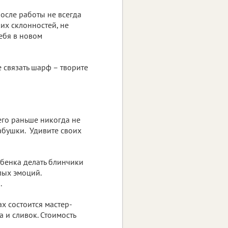
осле работы не всегда
ких склонностей, не
ебя в новом
е связать шарф – творите
чего раньше никогда не
бабушки. Удивите своих
ебенка делать блинчики
лых эмоций.
.
ах состоится мастер-
 и сливок. Стоимость