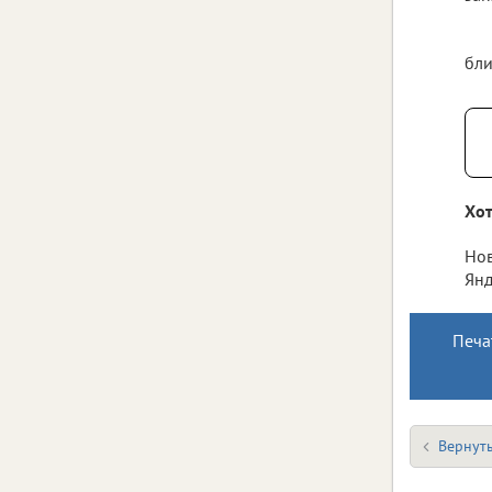
бли
Хот
Нов
Янд
Печа
Вернуть