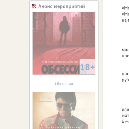
Анонс мероприятий
«Мо
«Me
на 
мно
про
18+
пос
руб
Обсессия
или
мот
без