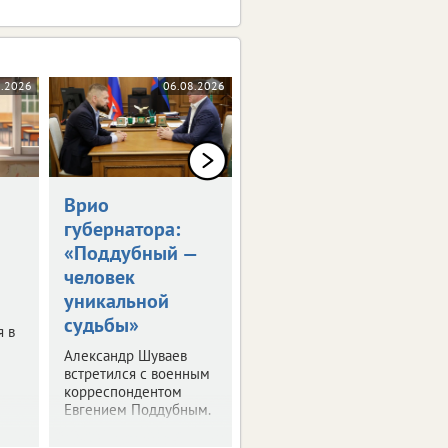
8.2026
06.08.2026
06.08.2026
Врио
Владимир Путин
губернатора:
встретился с
«Поддубный —
Александром
человек
Шуваевым
уникальной
Врио губернатора
судьбы»
рассказал президенту
я в
о текущей работе на
Александр Шуваев
посту.
встретился с военным
корреспондентом
Евгением Поддубным.