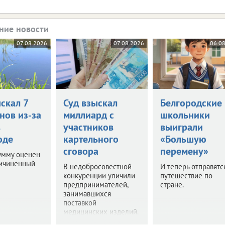
ние новости
07.08.2026
07.08.2026
06.0
скал 7
Суд взыскал
Белгородские
нов из-за
миллиард с
школьники
в
участников
выиграли
оде
картельного
«Большую
сговора
перемену»
умму оценен
ричиненный
В недобросовестной
И теперь отправятс
конкуренции уличили
путешествие по
предпринимателей,
стране.
занимавшихся
поставкой
медицинских изделий.