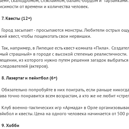
ьем», скалодромом, слэклайном, баланс-бордом и тарзанками. 
исимости от времени и количества человек.
7. Квесты (12+)
Город засыпает - просыпаются монстры. Любители острых ощу
кий квест, чтобы пощекотать свои нервишки.
Так, например, в Липецке есть квест-комната «Пила». Создате
мый страшный» в городе с высокой степенью реалистичности.
ещении, из которого нужно путем решения загадок выбраться з
следователей (актеров).
8. Лазертаг и пейнтбол (6+)
Обязательно попробуйте в них поиграть, если раньше никогда
ава точно понравится всем возрастам, а кто же не любит «стр
Клуб военно-тактических игр «Армада» в Орле организовывает
айкбол и квесты. Цена на одного человека начинается от 500 р
9. Хобби