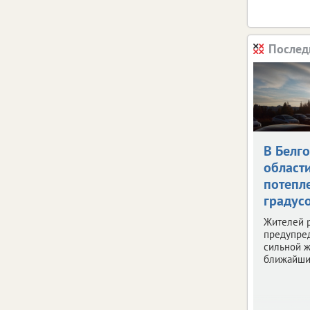
Послед
В Белг
област
потепле
градус
Жителей 
предупре
сильной ж
ближайши