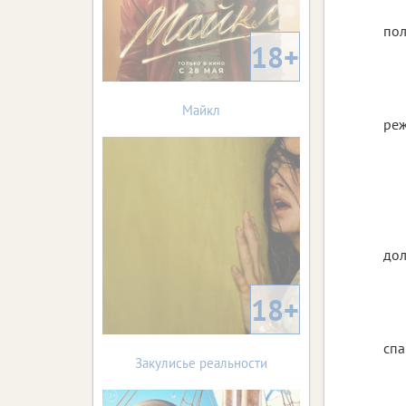
пол
18+
Майкл
реж
дол
18+
спа
Закулисье реальности