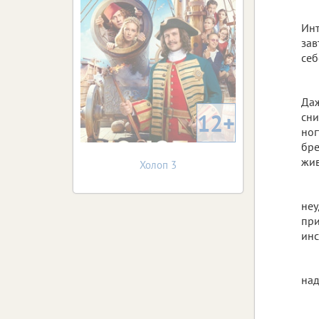
Инт
зав
себ
Даж
12+
сни
ног
бре
жив
Холоп 3
неу
при
инс
над