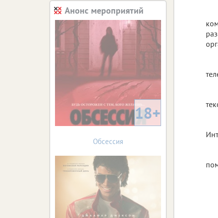
Анонс мероприятий
ком
раз
орг
тел
тек
18+
Инт
Обсессия
пом