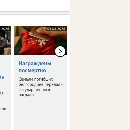
8.2026
04.08.2026
04.08.2026
Награждены
В Белгородской
посмертно
области готовят
ли
мастер-план по
Семьям погибших
модернизации
белгородцев передали
государственные
коммунальных
ля
награды.
сетей
Существующая
тов
инфраструктура
нуждается в
обновлении.