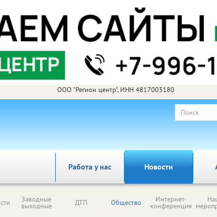
ООО "Регион центр", ИНН 4817003180
Работа у нас
Новости
Заводные
Интернет-
На
сти
ДТП
Общество
выходные
конференция
мероп