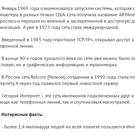
Январь 1969 года ознаменовался запуском системы, которая 
пьютера в разных точках США. Сеть получила название ARPAnet
рослась и перешла из военной и засекреченной в доступную 
анизаций. А уже в 1973 году сеть стала международной.
Введенный в 1983 году «протокол TCP/IP», открывал доступ к
ефонной линии.
В конце 90-х годов прошлого века по сети уже можно было пе
стовую, но и графическую информацию и мультимедиа.
В России сеть Relcom (Релком), созданная в 1990 году, стала
ернету. А через год появился первый новостной сервер.
Сегодня Интернет – это сеть миллионов подключенных друг к
ощи как телефонных линий, так и спутниковых магистралей.
Интересные факты
- Более 2,4 миллиарда людей на всей планете пользуются Инт