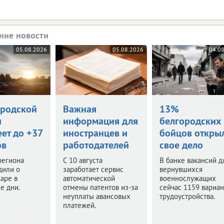
ние новости
05.08.2026
05.08.2026
04.0
ородской
Важная
13%
и
информация для
белгородских
ет до +37
иностранцев и
бойцов откры
ов
работодателей
свое дело
региона
С 10 августа
В банке вакансий д
дили о
заработает сервис
вернувшихся
аре в
автоматической
военнослужащих
е дни.
отмены патентов из-за
сейчас 1159 вариан
неуплаты авансовых
трудоустройства.
платежей.