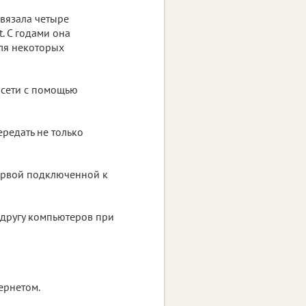
связала четыре
. С годами она
для некоторых
 сети с помощью
редать не только
 первой подключенной к
 другу компьютеров при
ернетом.