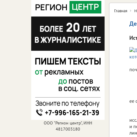
Главная
Н
Де
Ис
поч
ее 
исс
ООО "Регион центр", ИНН
и п
4817003180
лин