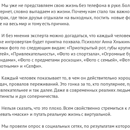
Мы уже не представляем свою жизнь без телефона в руке. Бол
ернет, словно выпадаем из жизни. Почему нам стало так важно з
трак, где твои друзья отдыхали на выходных, постить новые ф
е на весь мир и тому есть причина.
И без мнения эксперта можно догадаться, что каждый человек
е интровертам будет приятна похвала. Психолог Анна Хныкин
мки фото по следующим видам: «Приоткрытый рот, губы круп
тей», «Привлекательность», «Фото из спортзала», «Огромные б
ндами», «Фото с предметами роскоши», «Фото с семьей», «Фото
отными» и «Селфи».
Каждый человек показывает то, в чем он действительно хоро
дач, провалов переживаний. Это гонка за то, кто популярнее, 
влекательнее и так далее. Даже в современных реалиях людь
тинкты и дух соперничества.
Нельзя сказать, что это плохо. Всем свойственно стремиться к 
евать «маски» и путать реальную жизнь с виртуальной.
Мы провели опрос в социальных сетях, по результатам которо