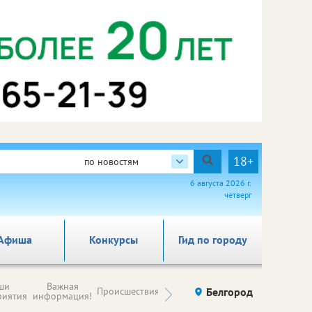
18+
по новостям
6 августа 2026 г.
четверг
Афиша
Конкурсы
Гид по городу
Новости
ши
Важная
Происшествия
Здоровье
Белгород
Ку
компаний (на
риятия
информация!
правах
рекламы)