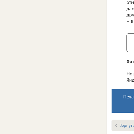
отм
даж
дру
– в
Хот
Нов
Янд
Печа
Вернуть