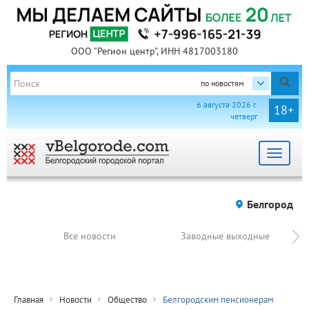
ООО "Регион центр", ИНН 4817003180
по новостям
6 августа 2026 г.
18+
четверг
Toggle
navigat
Белгород
Все новости
Заводные выходные
Главная
Новости
Общество
Белгородским пенсионерам