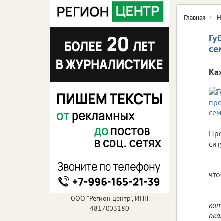
Главная
Н
Гу
се
Ка
Про
сит
что
ООО "Регион центр", ИНН
кат
4817003180
ока