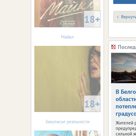
18+
Вернуть
Майкл
Послед
В Белг
област
18+
потепле
градус
Закулисье реальности
Жителей 
предупре
сильной ж