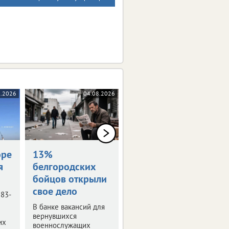
8.2026
04.08.2026
04.08.2026
оре
13%
Награждены
я
белгородских
посмертно
бойцов открыли
Семьям погибших
свое дело
белгородцев передали
 83-
государственные
В банке вакансий для
награды.
вернувшихся
их
военнослужащих