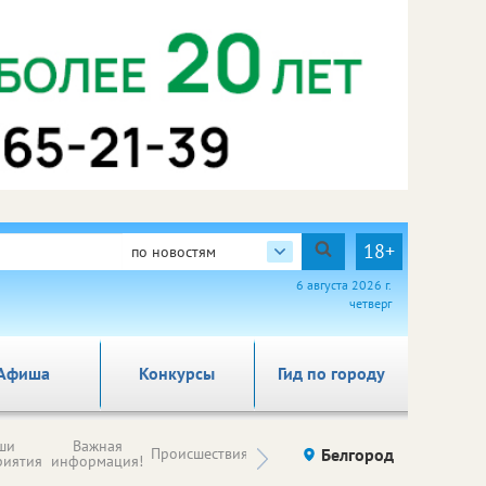
18+
по новостям
6 августа 2026 г.
четверг
Афиша
Конкурсы
Гид по городу
Новости
ши
Важная
Происшествия
Здоровье
Белгород
Ку
компаний (на
риятия
информация!
правах
рекламы)