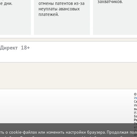
захватчиков.
е дни.
отмены патентов из-за
неуплаты авансовых
платежей.
.Директ
©
И
С
И
в
И.
Б
Р
Р
e
О
ать о cookie-файлах или изменить настройки браузера. Продолжая поль
д