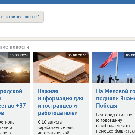
ся к списку новостей
ние новости
05.08.2026
05.08.2026
05.0
ородской
Важная
На Меловой г
и
информация для
подняли Знам
ет до +37
иностранцев и
Победы
ов
работодателей
Белгород отмечает
ю годовщину
региона
С 10 августа
освобождения от
дили о
заработает сервис
немецко-фашистск
аре в
автоматической