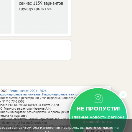
сейчас 1159 вариантов
трудоустройства.
 ООО
"Регион центр" 2004 - 2026
нформационное наполнение: Информационное агентство vRossii.ru
видетельство о регистрации СМИ информационного агентства vRossii.ru
А № ФС 77‑35502
ыдано РОСКОМНАДЗОРом 04 марта 2009г.
НЕ ПРОПУСТИ!
 О. Главного редактора Нарыков А. Н.
аннеры на портале размещаются на правах рекламы.
еклама на портале:
Главные новости региона
екламное агентство "Умный маркетинг" тел. 7-910-267-70-40,
в вашей почте!
mail: umnyy.marketing@yandex.ru
тдельные публикации могут содержать информацию, не предназначенную
зоваться сайтом без изменения настроек, вы даете согласие на
ля пользователей до 18 лет.
ПОДПИСАТЬСЯ