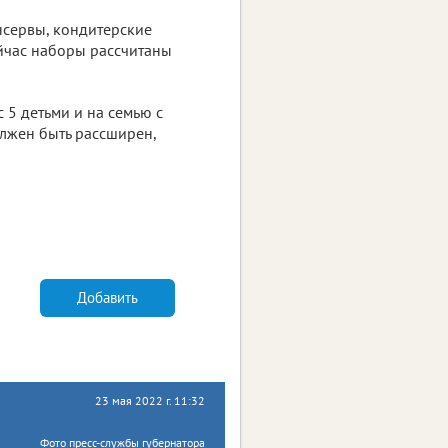
нсервы, кондитерские
ейчас наборы рассчитаны
с 5 детьми и на семью с
олжен быть рассширен,
Добавить
23 мая 2022 г. 11:32
Фото пресс-службы губернатора