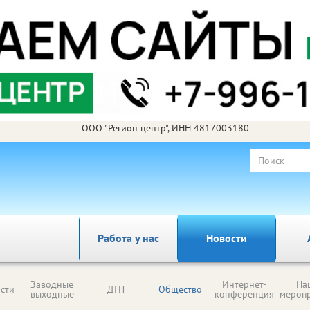
ООО "Регион центр", ИНН 4817003180
Работа у нас
Новости
Заводные
Интернет-
На
сти
ДТП
Общество
выходные
конференция
мероп