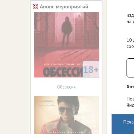
Анонс мероприятий
изд
на 
10 
соо
18+
Хот
Обсессия
Нов
Янд
Печа