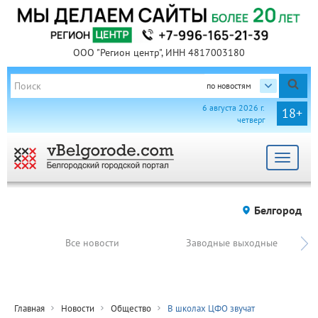
ООО "Регион центр", ИНН 4817003180
по новостям
6 августа 2026 г.
18+
четверг
Toggle
navigat
Белгород
Все новости
Заводные выходные
Главная
Новости
Общество
В школах ЦФО звучат