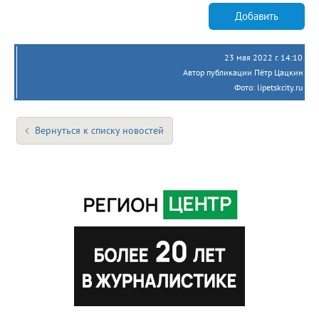
Добавить
23 мая 2022 г. 14:10
Автор публикации Пётр Цацкин
Фото: lipetskcity.ru
Вернуться к списку новостей