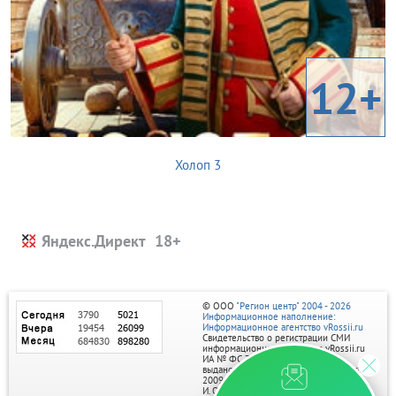
12+
Холоп 3
Яндекс.Директ
© ООО
"Регион центр" 2004 - 2026
Информационное наполнение:
Информационное агентство vRossii.ru
Свидетельство о регистрации СМИ
информационного агентства vRossii.ru
ИА № ФС 77‑35502
выдано РОСКОМНАДЗОРом 04 марта
2009г.
И. О. Главного редактора Нарыков А. Н.