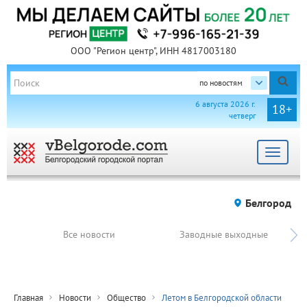
ООО "Регион центр", ИНН 4817003180
по новостям
6 августа 2026 г.
18+
четверг
Toggle
navigat
Белгород
Все новости
Заводные выходные
Главная
Новости
Общество
Летом в Белгородской области