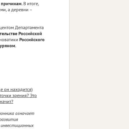
 причинам
. В итоге,
ми, а деревни –
оцентом Департамента
тельстве Российской
нноватики
Российского
туряном
.
де он находится)
точки зрения? Это
значит?
ионника означает
развития
и инвестиционных