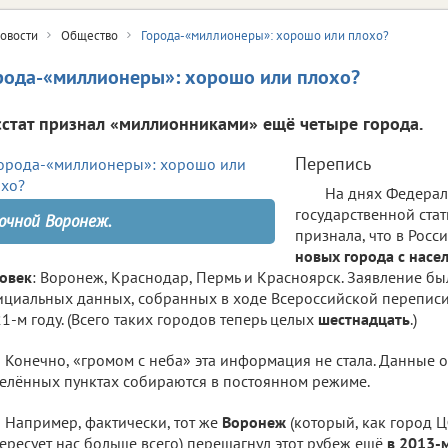
овости
Общество
Города-«миллионеры»: хорошо или плохо?
рода-«миллионеры»: хорошо или плохо?
сстат признал «миллионниками» ещё четыре города.
Перепись
На днях Федерал
государственной ста
очной Воронеж.
признала, что в Росс
новых города с насе
овек
: Воронеж, Краснодар, Пермь и Красноярск. Заявление бы
циальных данных, собранных в ходе Всероссийской переписи
1-м году. (Всего таких городов теперь целых
шестнадцать
.)
Конечно, «громом с неба» эта информация не стала. Данные о
елённых пунктах собираются в постоянном режиме.
Например, фактически, тот же
Воронеж
(который, как город 
ересует нас больше всего) перешагнул этот рубеж ещё
в 2013-