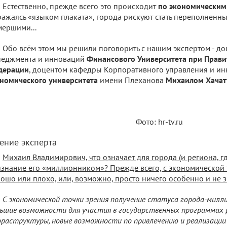
Естественно, прежде всего это происходит
по экономическим
ажаясь «языком плаката», города рискуют стать переполненны
ершими...
Обо всём этом мы решили поговорить с нашим экспертом - д
неджмента и инноваций
Финансового Университета при Прави
дерации
, доцентом кафедры Корпоративного управления и и
номического университета
имени Плеханова
Михаилом Хача
Фото: hr-tv.ru
ение эксперта
Михаил Владимирович, что означает для города (и региона, г
знание его «миллионником»? Прежде всего, с экономической 
ошо или плохо, или, возможно, просто ничего особенно и не 
С экономической точки зрения получение статуса города-милл
ьшие возможности для участия в государственных программах 
раструктуры, новые возможности по привлечению и реализаци