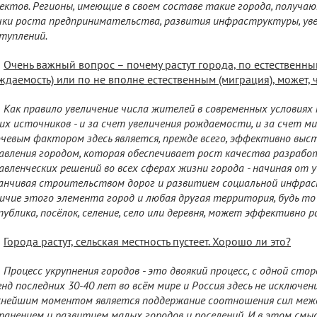
ектов. Регионы, имеющие в своем составе такие города, получ
ки роста предпринимательства, развития инфраструктуры, уве
туплений.
Очень важный вопрос – почему растут города, по естественн
ждаемость) или по не вполне естественным (миграция), может, 
Как правило увеличение числа жителей в современных условиях
их источников - и за счет увеличения рождаемости, и за счет ми
чевым фактором здесь является, прежде всего, эффективно выс
авления городом, которая обеспечивает рост качества разрабо
авленческих решений во всех сферах жизни города - начиная от 
анчивая строительством дорог и развитием социальной инфрас
ичие этого элемента город и любая другая территория, будь то 
публика, посёлок, селение, село или деревня, может эффективно р
Города растут, сельская местность пустеет. Хорошо ли это?
Процесс укрупнения городов - это двоякий процесс, с одной сто
нд последних 30-40 лет во всём мире и Россия здесь не исключение
нейшим моментом является поддержание соотношения сил межд
ранением и развитием малых городов и поселений. И в этом смы