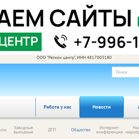
ООО "Регион центр", ИНН 4817003180
Работа у нас
Новости
Заводные
Интернет-
На
сти
ДТП
Общество
выходные
конференция
мероп