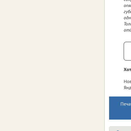
опя
губ
одн
Тол
отд
Хот
Нов
Янд
Печа