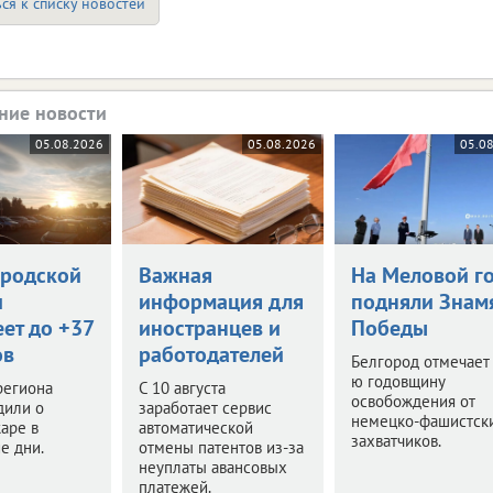
ся к списку новостей
ние новости
05.08.2026
05.08.2026
05.0
ородской
Важная
На Меловой г
и
информация для
подняли Знам
ет до +37
иностранцев и
Победы
ов
работодателей
Белгород отмечает
ю годовщину
региона
С 10 августа
освобождения от
дили о
заработает сервис
немецко-фашистск
аре в
автоматической
захватчиков.
е дни.
отмены патентов из-за
неуплаты авансовых
платежей.