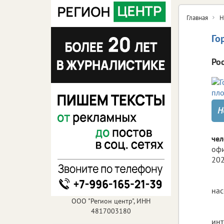
Главная
Н
Го
Ро
Н
чел
офи
202
нас
ООО "Регион центр", ИНН
4817003180
инт