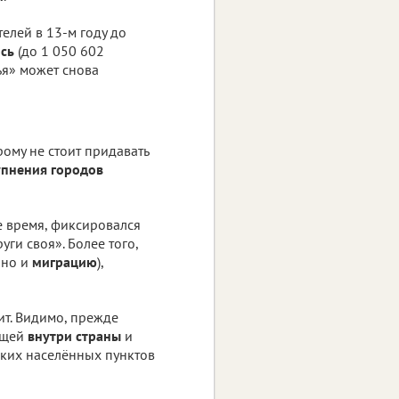
телей в 13-м году до
ось
(до 1 050 602
ья» может снова
ому не стоит придавать
упнения городов
ое время, фиксировался
уги своя». Более того,
, но и
миграцию
),
ит. Видимо, прежде
дящей
внутри страны
и
лких населённых пунктов