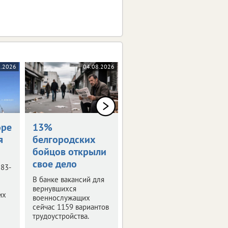
8.2026
04.08.2026
04.08.2026
оре
13%
Награждены
я
белгородских
посмертно
бойцов открыли
Семьям погибших
свое дело
белгородцев передали
 83-
государственные
В банке вакансий для
награды.
вернувшихся
их
военнослужащих
сейчас 1159 вариантов
трудоустройства.