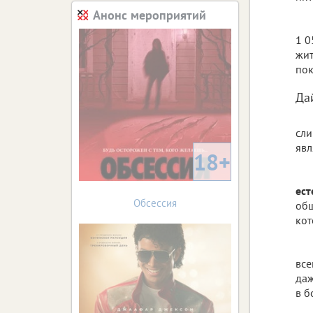
Анонс мероприятий
1 0
жит
пок
Да
сли
явл
18+
ест
Обсессия
общ
кот
все
да
в б