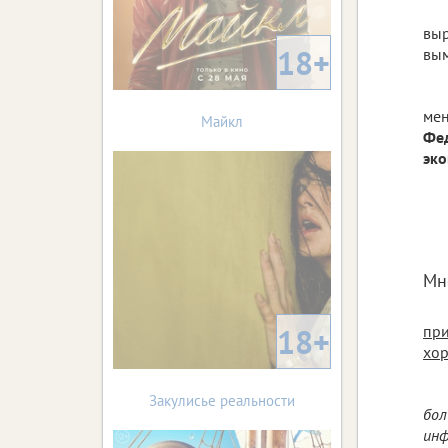
выр
18+
вым
ме
Майкл
Фе
эко
Мн
18+
при
хор
Закулисье реальности
бол
инф