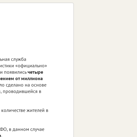
ьная служба
тистики «официально»
ии появились
четыре
лением от миллиона
ло сделано на основе
, проводившейся в
 количестве жителей в
ЦФО, в данном случае
м
.