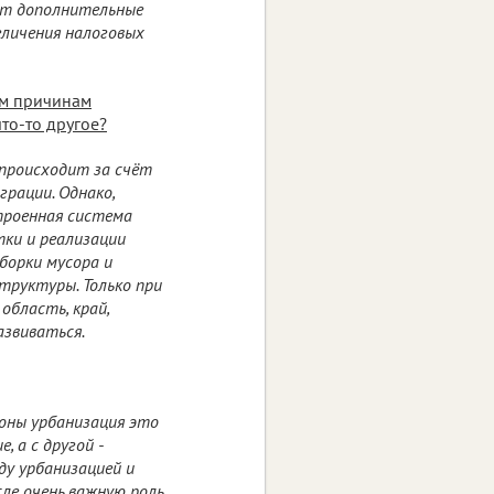
ают дополнительные
личения налоговых
ым причинам
что-то другое?
 происходит за счёт
грации. Однако,
троенная система
тки и реализации
уборки мусора и
труктуры. Только при
область, край,
азвиваться.
роны урбанизация это
, а с другой -
у урбанизацией и
сле очень важную роль