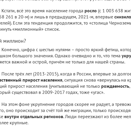
Кстати, всё это время население города
росло
(с 1 003 638 жи
58 261 в 20-м) и лишь в предыдущем, 2021-м, впервые
снизил
елей). Если эта тенденция продолжится, то «столица Чернозем
инуть «миллионный» список.
й миллион?
Конечно, цифра с шестью нулями – просто яркий фетиш, котор
шком большого значения. Однако очевидно и то, что тема
укр
яется важной и острой, причём не только для нашей страны.
После трёх лет (2013-2015), когда в России, впервые за долг
ественный прирост населения
, ситуация снова «вернулась на кр
ий прирост населения (учитывающий не только
рождаемость
орый существовал в 2009-2017 годах, тоже «угас».
На этом фоне укрупнение городов скорее не радует, а тревож
го, оно происходит за счёт той же миграции, только происхо
же
внутри отдельных регионов
. Люди переезжают из более ме
олее крупные.