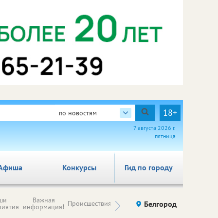
18+
по новостям
7 августа 2026 г.
пятница
Афиша
Конкурсы
Гид по городу
Новости
ши
Важная
Происшествия
Здоровье
Белгород
Ку
компаний (на
риятия
информация!
правах
рекламы)