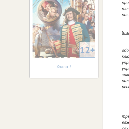
про
точ
пос
(ро
12+
обо
клю
упр
Холоп 3
упр
зак
нал
рес
тре
важ
сох