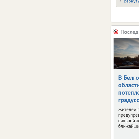
Вернуть
Послед
В Белг
област
потепле
градус
Жителей 
предупре
сильной ж
ближайши