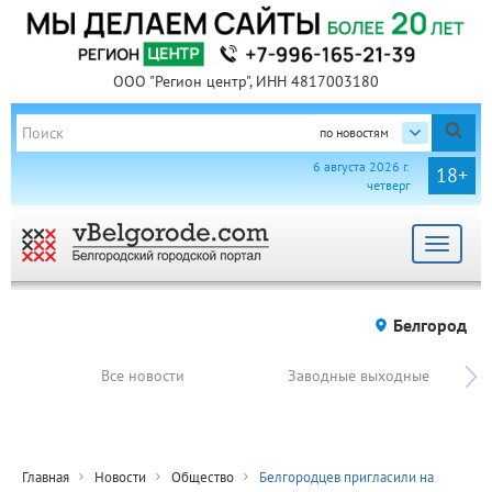
ООО "Регион центр", ИНН 4817003180
по новостям
6 августа 2026 г.
18+
четверг
Toggle
navigat
Белгород
Все новости
Заводные выходные
Главная
Новости
Общество
Белгородцев пригласили на