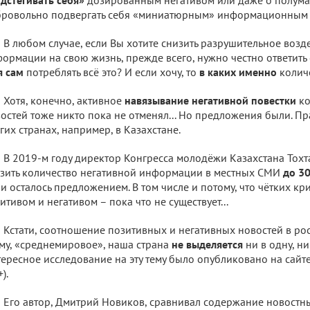
ровольно подвергать себя «миниатюрным» информационным с
В любом случае, если Вы хотите снизить разрушительное возд
ормации на свою жизнь, прежде всего, нужно честно ответить
я сам
потреблять всё это? И если хочу, то
в каких именно
колич
Хотя, конечно, активное
навязывание негативной повестки
ко
остей тоже никто пока не отменял... Но предложения были. Прав
гих странах, например, в Казахстане.
В 2019-м году директор Конгресса молодёжи Казахстана Тох
зить количество негативной информации в местных СМИ
до 3
 и осталось предложением. В том числе и потому, что чётких кри
итивом и негативом – пока что не существует...
Кстати, соотношение позитивных и негативных новостей в ро
му, «среднемировое», наша страна
не выделяется
ни в одну, ни
ересное исследование на эту тему было опубликовано на сайт
).
Его автор, Дмитрий Новиков, сравнивал содержание новостн