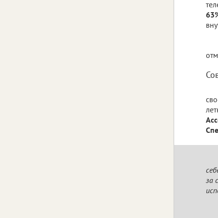
тел
63
вну
отм
Со
сво
лет
Асс
Спе
себ
за 
исп