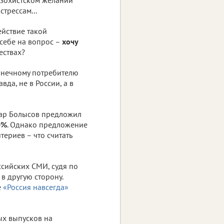
трессам...
ействие такой
 себе на вопрос –
хочу
ествах?
нечному потребителю
да, не в России, а в
тар Болысов предложил
0%
. Однако предложение
териев – что считать
ссийских СМИ, судя по
 в другую сторону.
е
«Россия навсегда»
ых выпусков на