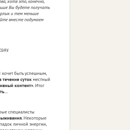
а, хотя это, конечно,
ольше Вы будете получать
ярлык и тем меньше
айте вместе подумаем
году
И хочет быть успешным,
в течение суток
местный
ивный контент»
. Итог
ть
...
орые специалисты
 выживания
. Некоторые
падок личной энергии,
зохистском желании