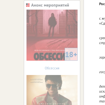
Рос
Анонс мероприятий
с ж
«Сд
сре
стр
18+
зар
Обсессия
гос
дел
иск
инф
тал