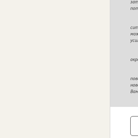
зат
пот
сит
мож
уси
окр
пов
нов
Вам