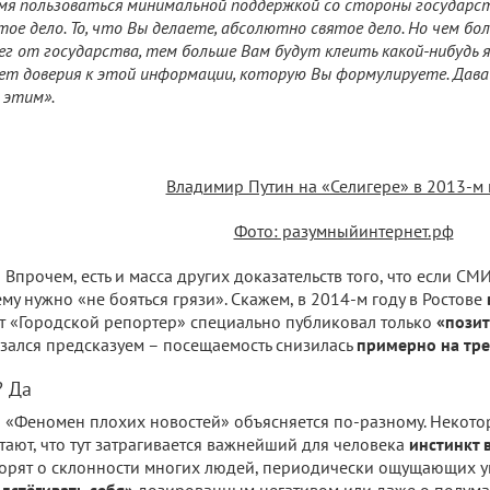
мя пользоваться минимальной поддержкой со стороны государств
тое дело. То, что Вы делаете, абсолютно святое дело. Но чем б
ег от государства, тем больше Вам будут клеить какой-нибудь 
ет доверия к этой информации, которую Вы формулируете. Дав
 этим».
Владимир Путин на «Селигере» в 2013-м 
Фото: разумныйинтернет.рф
Впрочем, есть и масса других доказательств того, что если СМ
ему нужно «не бояться грязи». Скажем, в 2014-м году в Ростове
т «Городской репортер» специально публиковал только
«позит
зался предсказуем – посещаемость снизилась
примерно на тре
? Да
«Феномен плохих новостей» объясняется по-разному. Некот
тают, что тут затрагивается важнейший для человека
инстинкт
орят о склонности многих людей, периодически ощущающих у
дстёгивать себя»
дозированным негативом или даже о полума