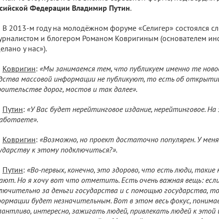
сийской Федерации Владимир Путин
.
В 2013-м году на молодёжном форуме «Селигер» состоялся с
урналистом и блогером Романом Ковригиным (основателем и
елано у нас»).
Ковригин
:
«Мы занимаемся тем, что публикуем именно те нов
дства массовой информации не публикуют, то есть об открытии
оительстве дорог, мостов и так далее».
Путин
:
«У Вас будет нерейтинговое издание, нерейтинговое. На
аботаете».
Ковригин
:
«Возможно, но проект достаточно популярен. У меня 
ударству к этому подключиться?».
Путин
:
«Во-первых, конечно, это здорово, что есть люди, такие
ают. Но я хочу вот что отметить. Есть очень важная вещь: есл
лючительно за деньги государства и с помощью государства, то
ормации будет незначительным. Вот в этом весь фокус, понима
антливо, интересно, зажигать людей, привлекать людей к этой