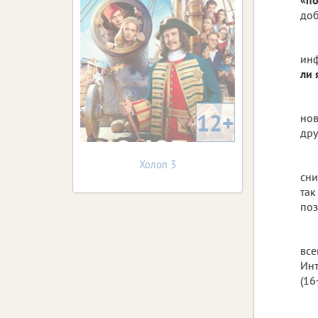
доб
инф
ли 
12+
нов
дру
Холоп 3
сни
так
поз
все
Инт
(16+