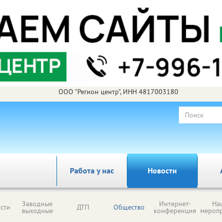
ООО "Регион центр", ИНН 4817003180
Работа у нас
Новости
Заводные
Интернет-
На
сти
ДТП
Общество
выходные
конференция
мероп