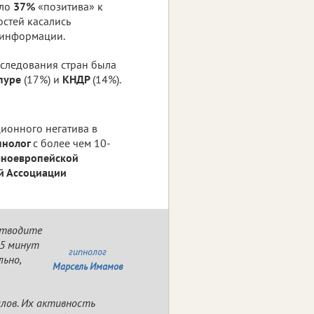
ило
37%
«позитива» к
стей касались
 информации.
сследования стран была
пуре
(17%) и
КНДР
(14%).
ционного негатива в
пнолог
с более чем 10-
чноевропейской
й Ассоциации
отводите
15 минут
гипнолог
льно,
Марсель Имамов
лов. Их активность