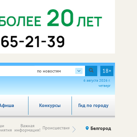
18+
по новостям
6 августа 2026 г.
четверг
Афиша
Конкурсы
Гид по городу
Новости
ши
Важная
Происшествия
Здоровье
Белгород
Ку
компаний (на
риятия
информация!
правах
рекламы)