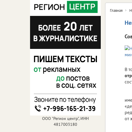
Главная
Н
Не
Со
В т
отр
сос
име
«д
ред
от 
ООО "Регион центр", ИНН
4817003180