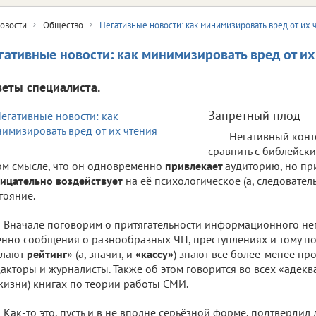
овости
Общество
Негативные новости: как минимизировать вред от их 
гативные новости: как минимизировать вред от их
веты специалиста.
Запретный плод
Негативный конт
сравнить с библейск
ом смысле, что он одновременно
привлекает
аудиторию, но при
ицательно воздействует
на её психологическое (а, следовател
тояние.
Вначале поговорим о притягательности информационного негат
нно сообщения о разнообразных ЧП, преступлениях и тому п
елают
рейтинг
» (а, значит, и
«кассу»
) знают все более-менее п
акторы и журналисты. Также об этом говорится во всех «адекв
жизни) книгах по теории работы СМИ.
Как-то это, пусть и в не вполне серьёзной форме, подтвердил