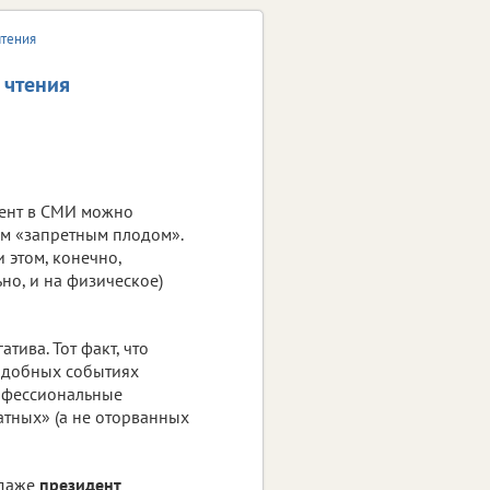
чтения
 чтения
ент в СМИ можно
им «запретным плодом».
 этом, конечно,
ьно, и на физическое)
ива. Тот факт, что
одобных событиях
рофессиональные
атных» (а не оторванных
 даже
президент