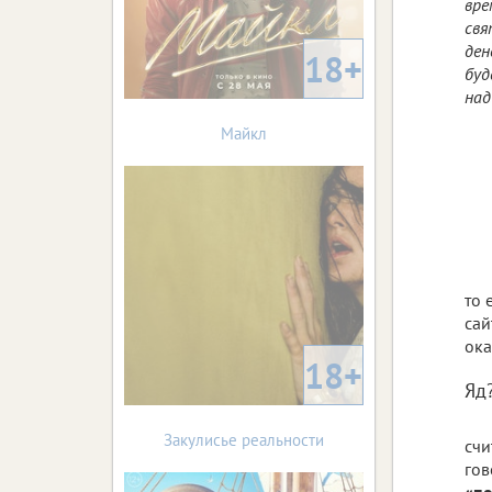
вре
свя
ден
18+
буд
над
Майкл
то 
сай
ока
18+
Яд
Закулисье реальности
счи
гов
«по