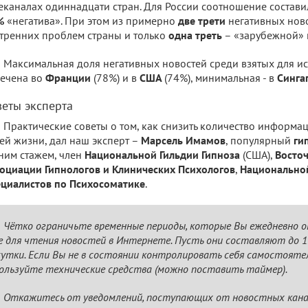
еканалах одиннадцати стран. Для России соотношение состав
%
«негатива». При этом из примерно
две трети
негативных ново
тренних проблем страны и только
одна треть
– «зарубежной»
Максимальная доля негативных новостей среди взятых для и
ечена во
Франции
(78%) и в
США
(74%), минимальная - в
Синга
веты эксперта
Практические советы о том, как снизить количество информа
ей жизни, дал наш эксперт –
Марсель Имамов
, популярный
ги
ним стажем, член
Национальной Гильдии Гипноза
(США),
Восто
оциации Гипнологов и Клинических Психологов
,
Национально
циалистов по Психосоматике
.
Чётко ограничьте временные периоды, которые Вы ежедневно 
е для чтения новостей в Интернете. Пусть они составляют до 
сутки. Если Вы не в состоянии контролировать себя самостояте
ользуйте технические средства (можно поставить таймер).
Откажитесь от уведомлений, поступающих от новостных кана