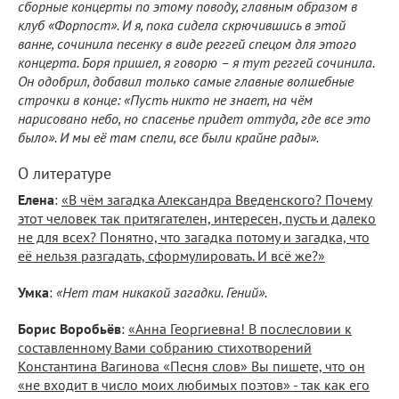
сборные концерты по этому поводу, главным образом в
клуб «Форпост». И я, пока сидела скрючившись в этой
ванне, сочинила песенку в виде реггей спецом для этого
концерта. Боря пришел, я говорю – я тут реггей сочинила.
Он одобрил, добавил только самые главные волшебные
строчки в конце: «Пусть никто не знает, на чём
нарисовано небо, но спасенье придет оттуда, где все это
было». И мы её там спели, все были крайне рады».
О литературе
Елена
:
«В чём загадка Александра Введенского? Почему
этот человек так притягателен, интересен, пусть и далеко
не для всех? Понятно, что загадка потому и загадка, что
её нельзя разгадать, сформулировать. И всё же?»
Умка
:
«Нет там никакой загадки. Гений».
Борис Воробьёв
:
«Анна Георгиевна! В послесловии к
составленному Вами собранию стихотворений
Константина Вагинова «Песня слов» Вы пишете, что он
«не входит в число моих любимых поэтов» - так как его