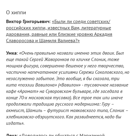
О хиппи
Виктор Григорьевич
:
«Были ли среди советских/
российских хиппи, известных Вам, литературные
дарования, равные или близкие уровню Аркадия
Славоросова и Шамиля Валиева?»
Умка
:
«Очень правильно назвали именно этих двоих. Был
еще такой Сергей Жаворонков по кличке Слоник, тоже
мощная фигура, совершенно бешеное у него творчество,
частично напечатанное усилиями Сережи Соколовского, но
незаслуженно забытое. Это вообще, я бы сказала, три
кита «поэзии Вавилона» («Вавилон» - тусовочное название
кафе «Аромат» на Суворовском бульваре, где заседала в
конце 70-х московская тусовка). Все трое так или иначе
продолжали традицию русского модернизма: Гуру –
акмеист, Шамиль – футурист маяковского типа, Слоник –
хлебниковско-обэриутского. Как развиднеется, надо бы
издать».
Лена
:
«Доводилось ли общаться с Марианной