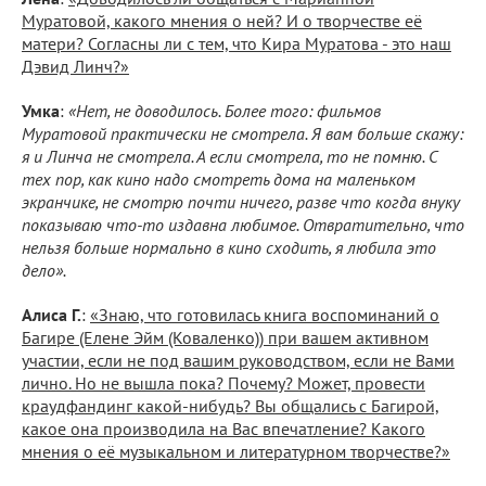
Муратовой, какого мнения о ней? И о творчестве её
матери? Согласны ли с тем, что Кира Муратова - это наш
Дэвид Линч?»
Умка
:
«Нет, не доводилось. Более того: фильмов
Муратовой практически не смотрела. Я вам больше скажу:
я и Линча не смотрела. А если смотрела, то не помню. С
тех пор, как кино надо смотреть дома на маленьком
экранчике, не смотрю почти ничего, разве что когда внуку
показываю что-то издавна любимое. Отвратительно, что
нельзя больше нормально в кино сходить, я любила это
дело».
Алиса Г.
:
«Знаю, что готовилась книга воспоминаний о
Багире (Елене Эйм (Коваленко)) при вашем активном
участии, если не под вашим руководством, если не Вами
лично. Но не вышла пока? Почему? Может, провести
краудфандинг какой-нибудь? Вы общались с Багирой,
какое она производила на Вас впечатление? Какого
мнения о её музыкальном и литературном творчестве?»