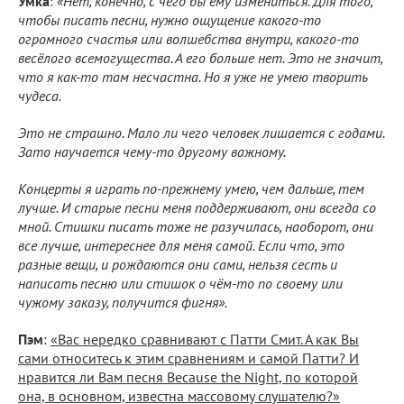
Умка
:
«Нет, конечно, с чего бы ему измениться. Для того,
чтобы писать песни, нужно ощущение какого-то
огромного счастья или волшебства внутри, какого-то
весёлого всемогущества. А его больше нет. Это не значит,
что я как-то там несчастна. Но я уже не умею творить
чудеса.
Это не страшно. Мало ли чего человек лишается с годами.
Зато научается чему-то другому важному.
Концерты я играть по-прежнему умею, чем дальше, тем
лучше. И старые песни меня поддерживают, они всегда со
мной. Стишки писать тоже не разучилась, наоборот, они
все лучше, интереснее для меня самой. Если что, это
разные вещи, и рождаются они сами, нельзя сесть и
написать песню или стишок о чём-то по своему или
чужому заказу, получится фигня».
Пэм
:
«Вас нередко сравнивают с Патти Смит. А как Вы
сами относитесь к этим сравнениям и самой Патти? И
нравится ли Вам песня Because the Night, по которой
она, в основном, известна массовому слушателю?»