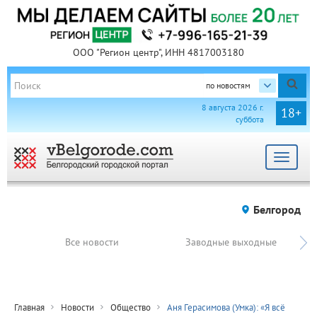
ООО "Регион центр", ИНН 4817003180
по новостям
8 августа 2026 г.
18+
суббота
Toggle
navigat
Белгород
Все новости
Заводные выходные
Главная
Новости
Общество
Аня Герасимова (Умка): «Я всё