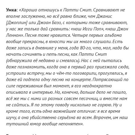
Умка
:
«Хорошо отношусь к Патти Смит. Сравнивают не
вполне заслуженно, но всё равно ближе, чем Джанис
[Джоплин] или Джоан Баэз, с которыми тоже сравнивают,
у нас же только дай сравнить: «наш Игги Поп», «наш Джон
Леннон». Песня тоже нравится. Четыре первых альбома
вообще прекрасны, в юности мы их много слушали. Есть
даже запись в дневнике у меня, года 80-го, что, мол, надо бы
начать сочинять и петь песни, как Патти Смит
(обнаружила её недавно и смеялась). Нас с ней пытались
даже познакомить, когда она в первый раз приезжала сюда,
устроили встречу, мы о чём-то поговорили, прогулялись, я
даже ей подпела одну песню на концерте. Потрясающий по
силе переживания был момент, я его неоднократно
описывала в интервью. Но, конечно, дальше дело не пошло,
всё же мы с ними из разных совсем песочниц, и вместе нам
не сойтись. Я по этому поводу нисколько не горюю. Ну и
кроме того, есть одно важнейшее отличие: я все время
шучу, а она убийственно серьёзна во всем. Впрочем, им наш
тутошний юмор вообще непонятен».