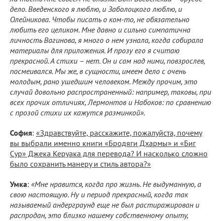
дело. Введенского я люблю, и Заболоцкого люблю, и
Олейникова. Чтобы писать о ком-то, не обязательно
любить его целиком. Мне давно и сильно симпатична
личность Вагинова, я много о нем узнала, когда собирала
материалы для приложения. И прозу его я считаю
прекрасной. А стихи – нет. Он и сам над ними, повзрослев,
посмеивался. Мы же, в сущности, имеем дело с очень
молодым, рано ушедшим человеком. Между прочим, это
случай довольно распространенный: например, таковы, при
всех прочих отличиях, Лермонтов и Набоков: по сравнению
с прозой стихи их кажутся разминкой».
София
:
«Здравствуйте, расскажите, пожалуйста, почему
вы выбрали именно книги «Бродяги Дхармы» и «Биг
Сур» Джека Керуака для перевода? И насколько сложно
было сохранить манеру и стиль автора?»
Умка
:
«Мне нравится, когда про жизнь. Не выдуманную, а
свою настоящую. Ну и период прекрасный, когда так
называемый андерграунд еще не был растиражирован и
распродан, это близко нашему собственному опыту,