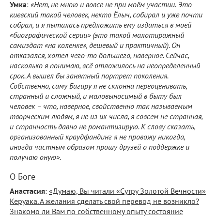
Умка
:
«Нет, не мною и вовсе не при моём участии. Это
киевский такой человек, некто Ёлыч, собирал и уже почти
собрал, и я пыталась предложить ему издаться в моей
«биографической серии» (это такой малотиражный
самиздат «на коленке», дешевый и практичный). Он
отказался, хотел чего-то большего, наверное. Сейчас,
насколько я понимаю, всё отложилось на неопределенный
срок. А вышел бы занятный портрет поколения.
Собственно, саму Багиру я не склонна переоценивать,
странный и сложный, и маловыносимый в быту был
человек – что, наверное, свойственно так называемым
творческим людям, я не из их числа, я совсем не странная,
и странность давно не романтизирую. К слову сказать,
организованный краудфандинг я не провожу никогда,
иногда частным образом прошу друзей о поддержке и
получаю оную».
О Боге
Анастасия
:
«Думаю, Вы читали «Сутру Золотой Вечности»
Керуака. А желания сделать свой перевод не возникло?
Знакомо ли Вам по собственному опыту состояние