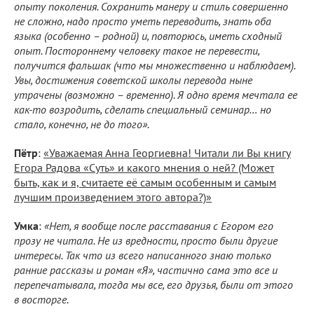
опыту поколения. Сохранить манеру и стиль совершенно
не сложно, надо просто уметь переводить, знать оба
языка (особенно – родной) и, повторюсь, иметь сходный
опыт. Постороннему человеку такое не перевести,
получится фальшак (что мы множественно и наблюдаем).
Увы, достижения советской школы перевода ныне
утрачены (возможно – временно). Я одно время мечтала ее
как-то возродить, сделать специальный семинар… но
стало, конечно, не до того».
Пётр
:
«Уважаемая Анна Георгиевна! Читали ли Вы книгу
Егора Радова «Суть» и какого мнения о ней? (Может
быть, как и я, считаете её самым особенным и самым
лучшим произведением этого автора?)»
Умка
:
«Нет, я вообще после расставания с Егором его
прозу не читала. Не из вредности, просто были другие
интересы. Так что из всего написанного знаю только
ранние рассказы и роман «Я», частично сама это все и
перепечатывала, тогда мы все, его друзья, были от этого
в восторге.