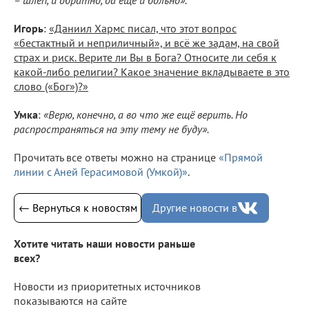
Игорь
:
«Даниил Хармс писал, что этот вопрос
«бестактный и неприличный», и всё же задам, на свой
страх и риск. Верите ли Вы в Бога? Относите ли себя к
какой-либо религии? Какое значение вкладываете в это
слово («Бог»)?»
Умка
:
«Верю, конечно, а во что же ещё верить. Но
распространяться на эту тему не буду».
Прочитать все ответы можно на странице
«Прямой
линии с Аней Герасимовой (Умкой)»
.
← Вернуться к новостям
Другие новости в
Хотите читать наши новости раньше
всех?
Новости из приоритетных источников
показываются на сайте