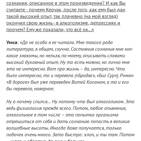
сознания, описанное в этом произведении? И как Вы
считаете - почему Керуак, после того, как ему был дан
такой высокий опыт, так плачевно (на мой взгляд)
окончил свою жизнь - в алкоголизме, депрессиях и
прочем? Ему же показали, что всё ок...»
Умка
:
«Да не особо я ее читала. Мне такого рода
литература, в общем, скучна. Состояния сознания мне кое-
какие знакомы, но нельзя, по-моему, описывать словами
высокий духовный опыт. Ну то есть можно, но лично мне
это не интересно. Вот про жизнь – да, интересно. Что
было интересно, то и перевела («Бродяг», «Биг Сур»). Роман
«В дороге» был уже переведен Витей Коганом, а то и его
бы перевела, наверное.
Ну а почему спился… Ну потому что был алкоголиком. Это
ведь физиология прежде всего. Потом, любое опьянение,
алкогольное в том числе – это попытка организма
отрешиться от себя и дать сознанию попасть в великие
волшебные высоты. Иногда даже получается, только
побочек очень много. Зато быстро: хлоп, и ты там. Потом
– шлеп, и обратно, да еще и больно».