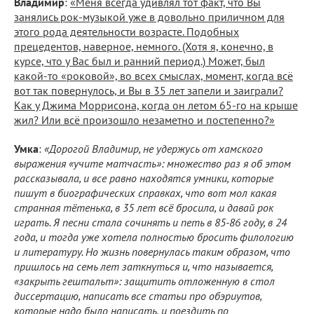
Владимир
:
«Меня всегда удивлял тот факт, что Вы
занялись рок-музыкой уже в довольно приличном для
этого рода деятельности возрасте. Подобных
прецедентов, наверное, немного. (Хотя я, конечно, в
курсе, что у Вас был и ранний период.) Может, был
какой-то «роковой», во всех смыслах, момент, когда всё
вот так повернулось, и Вы в 35 лет запели и заиграли?
Как у Джима Моррисона, когда он летом 65-го на крыше
жил? Или всё произошло незаметно и постепенно?»
Умка
:
«Дорогой Владимир, не удержусь от хамского
выражения «учите матчасть»: множество раз я об этом
рассказывала, и все равно находятся умники, которые
пишут в биографических справках, что вот мол какая
странная тётенька, в 35 лет всё бросила, и давай рок
играть. Я песни стала сочинять и петь в 85-86 году, в 24
года, и тогда уже хотела полностью бросить филологию
и литературу. Но жизнь повернулась таким образом, что
пришлось на семь лет заткнуться и, что называется,
«закрыть гештальт»: защитить отложенную в стол
диссертацию, написать все статьи про обэриутов,
которые надо было написать, и поездить по