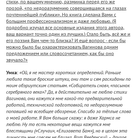
стихи, по вашему мнению, разминка перед его же
прозой, «по недоразумению совершившаяся на глазах
почтеннейшей публики». Но книга сделана Вами с
большим профессионализмом и даже любовью. (Я
подробно изучал все основные издания этого автора,
ваш вариант точно один из лучших.) Стало быть, всё же и
его поэзия Вам чем-то близка? И ещё вопрос - если бы
можно было бы охарактеризовать Вагинова одним
предложением или словосочетанием, как бы оно
звучало?»
Умка
:
«Ой, я не мастер коротких определений. Раньше
любила такие броские штуки, они там и сям раскиданы по
моим обэриутским статьям. «Собиратель снов», «пасынок
серебряного века»? Да, я действительно не люблю стихи
Вагинова, они кажутся мне какой-то предварительной
работой, технической подготовкой, по недоразумению
попавшей на всеобщее обозрение. Спасибо за тёплые слова
о моей работе. Я Вам больше скажу: я даже Хармса не
люблю. Ну то есть некоторые вещи кажутся мне
блестящими («Случаи», «Елизавета Бам»), но в целом эта
личность мне совсем не близка. Вот Введенский – другое