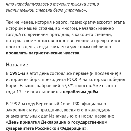
что нарабатывалось в течение тысячи лет, в
значительной степени было утрачено
».
Тем не менее, история нового, «демократического» этапа
истории нашей страны, во многом, началась именно
тогда. А со временем праздник, в какой-то степени,
потерял своё «антисоветское» значение и превратился
просто в день, когда считается уместным публично
проявлять патриотические чувства
.
Название
В
1991-м
в этот день состоялись первые (и последние) в
истории выборы президента РСФСР, на которых победил
Борис Ельцин, набравший 57,3% голосов. Уже с этого
года 12-е июня становится
нерабочим днём
.
В 1992-м году Верховный Совет РФ официально
закрепил статус праздника, введя его в календарь
знаменательных дат. Изначально он носил название
«День принятия Декларации о государственном
суверенитете Российской Федерации»
.