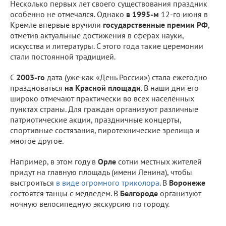
Несколько первых лет своего существования праздник
особенно не отмечался. Однако
в 1995-м
12-го июня в
Кремле впервые вручили
государственные премии РФ
,
отметив актуальные достижения в сферах науки,
искусства и литературы. С этого года такие церемонии
стали постоянной традицией.
С
2003-го
дата (уже как «День России») стала ежегодно
праздноваться
на Красной площади
. В наши дни его
широко отмечают практически во всех населённых
пунктах страны. Для граждан организуют различные
патриотические акции, праздничные концерты,
спортивные состязания, пиротехнические зрелища и
многое другое.
Например, в этом году в
Орле
сотни местных жителей
придут на главную площадь (имени Ленина), чтобы
выстроиться
в виде огромного триколора
. В
Воронеже
состоятся танцы с медведем. В
Белгороде
организуют
ночную велосипедную экскурсию по городу.