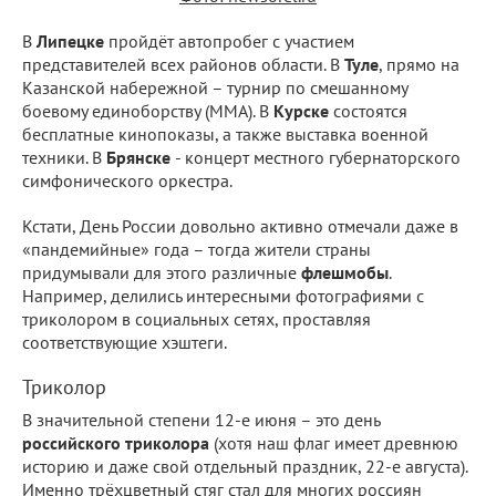
В
Липецке
пройдёт автопробег с участием
представителей всех районов области. В
Туле
, прямо на
Казанской набережной – турнир по смешанному
боевому единоборству (ММА). В
Курске
состоятся
бесплатные кинопоказы, а также выставка военной
техники. В
Брянске
- концерт местного губернаторского
симфонического оркестра.
Кстати, День России довольно активно отмечали даже в
«пандемийные» года – тогда жители страны
придумывали для этого различные
флешмобы
.
Например, делились интересными фотографиями с
триколором в социальных сетях, проставляя
соответствующие хэштеги.
Триколор
В значительной степени 12-е июня – это день
российского триколора
(хотя наш флаг имеет древнюю
историю и даже свой отдельный праздник, 22-е августа).
Именно трёхцветный стяг стал для многих россиян