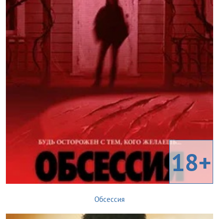
18+
Обсессия