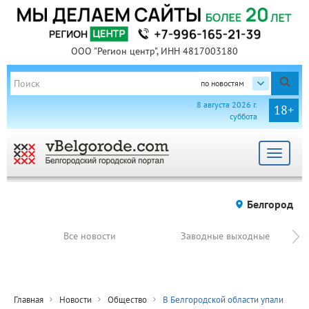
ООО "Регион центр", ИНН 4817003180
по новостям
8 августа 2026 г.
18+
суббота
Toggle
navigat
Белгород
Все новости
Заводные выходные
Главная
Новости
Общество
В Белгородской области упали