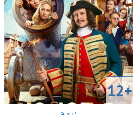
12+
Холоп 3