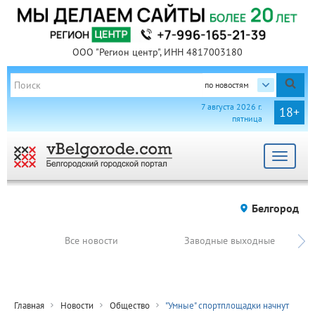
ООО "Регион центр", ИНН 4817003180
по новостям
7 августа 2026 г.
18+
пятница
Toggle
navigat
Белгород
Все новости
Заводные выходные
Главная
Новости
Общество
"Умные" спортплощадки начнут