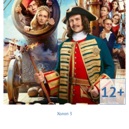
12+
Холоп 3