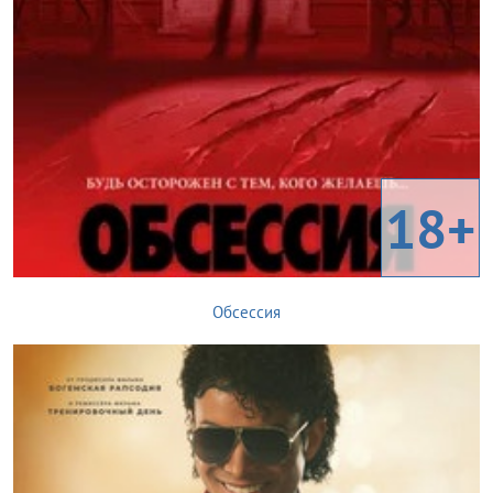
18+
Обсессия