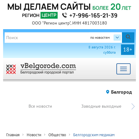
ООО "Регион центр", ИНН 4817003180
по новостям
8 августа 2026 г.
18+
суббота
Toggle
navigat
Белгород
Все новости
Заводные выходные
Главная
Новости
Общество
Белгородским медикам