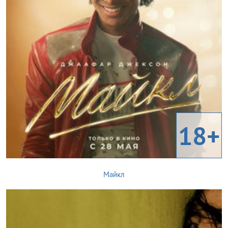
18+
Майкл