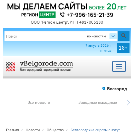
ООО "Регион центр", ИНН 4817003180
по новостям
7 августа 2026 г.
18+
пятница
Toggle
navigat
Белгород
Все новости
Заводные выходные
Главная
Новости
Общество
Белгородские сироты смогут