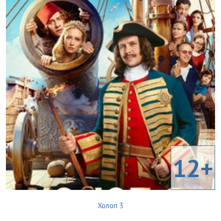
12+
Холоп 3