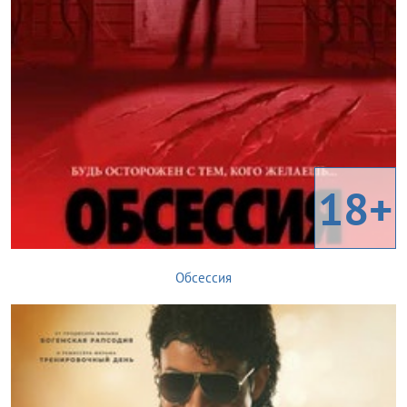
18+
Обсессия