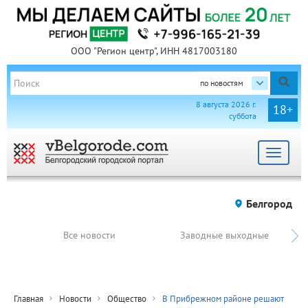
ООО "Регион центр", ИНН 4817003180
по новостям
8 августа 2026 г.
18+
суббота
Toggle
navigat
Белгород
Все новости
Заводные выходные
Главная
Новости
Общество
В Прибрежном районе решают