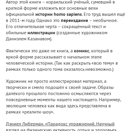
Автор этой книги – израильский учёный, сумевший в
краткой форме изложить все основные вехи
официальной
истории homo sapiens
. Его труд вышел ещё
в 2011-м году. Однако это
переиздание
– необычное.
Его отличительная черта – сокращённый текст и
обильные
иллюстрации
(созданные художником
Даниэлем Казанавом).
Фактически это даже не книга, а
комикс
, который в
яркой форме рассказывает о начальном этапе
человеческой истории. (Так как раскрыть «всю тему» в
рамках только одного тома оказалось невозможно.)
Художник не просто иллюстрировал материал, а
творчески и смело подошёл к своей задаче. Образы
далёкого прошлого постоянно осмысляются через
повседневные моменты нашего настоящего. Например,
эволюция человека как вида здесь представлена в
рамках «реалити-шоу».
Дэниел Либерман. «Парадокс упражнений. Научный
взгляд на физическую активность, отдых и здоровье».