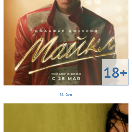
18+
Майкл