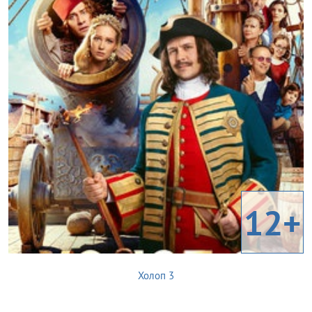
12+
Холоп 3