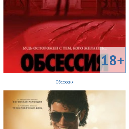
18+
Обсессия