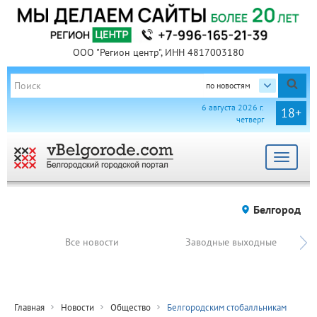
ООО "Регион центр", ИНН 4817003180
по новостям
6 августа 2026 г.
18+
четверг
Toggle
navigat
Белгород
Все новости
Заводные выходные
Главная
Новости
Общество
Белгородским стобалльникам