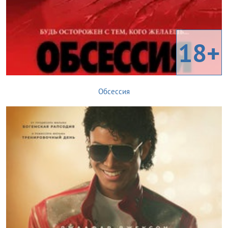
18+
Обсессия