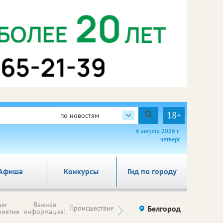
18+
по новостям
6 августа 2026 г.
четверг
Афиша
Конкурсы
Гид по городу
Новости
ши
Важная
Происшествия
Здоровье
Белгород
Ку
компаний (на
риятия
информация!
правах
рекламы)