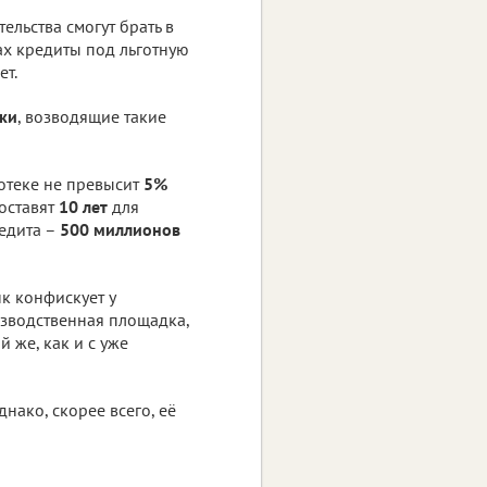
льства смогут брать в
х кредиты под льготную
ет.
ки
, возводящие такие
отеке не превысит
5%
составят
10 лет
для
едита –
500 миллионов
нк конфискует у
изводственная площадка,
 же, как и с уже
нако, скорее всего, её