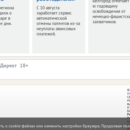
Белгород отмечает
ю годовщину
региона
С 10 августа
освобождения от
дили о
заработает сервис
немецко-фашистск
аре в
автоматической
захватчиков.
е дни.
отмены патентов из-за
неуплаты авансовых
платежей.
.Директ
©
И
С
И
в
И.
Б
Р
Р
e
О
ать о cookie-файлах или изменить настройки браузера. Продолжая поль
д