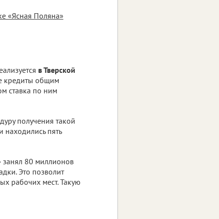
ке «Ясная Поляна»
еализуется
в Тверской
ые кредиты общим
том ставка по ним
едуру получения такой
ии находились пять
»
занял 80 миллионов
адки. Это позволит
ых рабочих мест. Такую