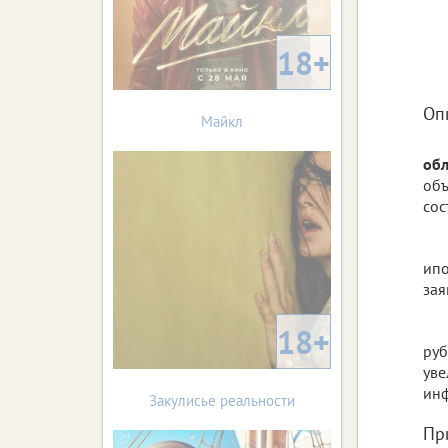
18+
Оп
Майкл
обл
об
сос
ипо
зая
18+
руб
уве
инф
Закулисье реальности
Пр