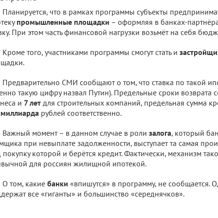
Планируется, что в рамках программы субъекты предпринимате
отеку
промышленные площадки
– оформляя в банках-партнёра
вку. При этом часть финансовой нагрузки возьмёт на себя бюдж
Кроме того, участниками программы смогут стать и
застройщи
щадки.
Предварительно СМИ сообщают о том, что ставка по такой ип
енно такую цифру назвал Путин). Предельные сроки возврата 
неса и
7 лет
для строительных компаний, предельная сумма кр
 миллиарда
рублей соответственно.
Важный момент – в данном случае в роли
залога
, который ба
мщика при невыплате задолженности, выступает та самая про
 покупку которой и берётся кредит. Фактически, механизм такой
вычной для россиян жилищной ипотекой.
О том, какие
банки
«впишутся» в программу, не сообщается. Од
держат все «гиганты» и большинство «середнячков».