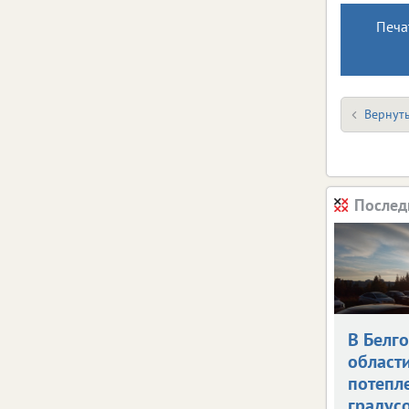
Печа
Вернуть
Послед
В Белг
област
потепле
градус