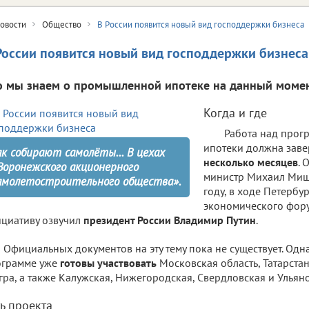
овости
Общество
В России появится новый вид господдержки бизнеса
России появится новый вид господдержки бизнеса
о мы знаем о промышленной ипотеке на данный моме
Когда и где
Работа над про
ипотеки должна зав
ак собирают самолёты... В цехах
несколько месяцев
. 
Воронежского акционерного
министр Михаил Мишу
амолетостроительного общества».
году, в ходе Петерб
экономического фору
циативу озвучил
президент России Владимир Путин
.
Официальных документов на эту тему пока не существует. Одна
грамме уже
готовы участвовать
Московская область, Татарста
гра, а также Калужская, Нижегородская, Свердловская и Ульяно
ть проекта