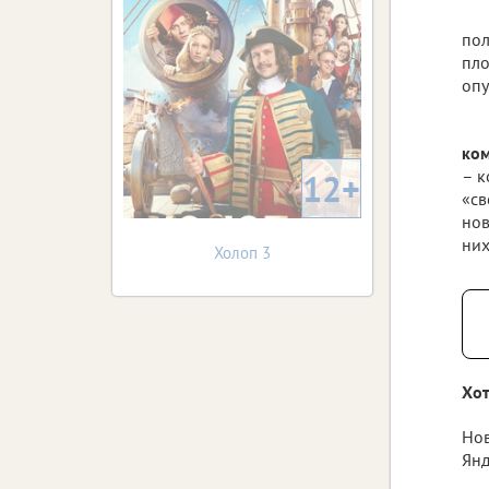
пол
пл
опу
ко
– к
12+
«св
нов
них
Холоп 3
Хот
Нов
Янд