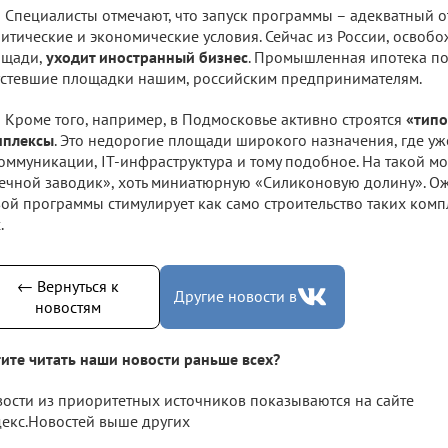
Специалисты отмечают, что запуск программы – адекватный 
итические и экономические условия. Сейчас из России, осво
ощади,
уходит иностранный бизнес
. Промышленная ипотека поз
стевшие площадки нашим, российским предпринимателям.
Кроме того, например, в Подмосковье активно строятся
«типо
мплексы
. Это недорогие площади широкого назначения, где уж
оммуникации, IT-инфраструктура и тому подобное. На такой мо
ечной заводик», хоть миниатюрную «Силиконовую долину». Ожи
ой программы стимулирует как само строительство таких компл
.
← Вернуться к
Другие новости в
новостям
ите читать наши новости раньше всех?
ости из приоритетных источников показываются на сайте
екс.Новостей выше других