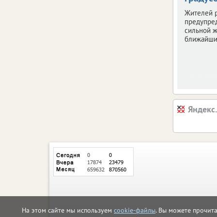
Жителей 
предупре
сильной ж
ближайши
Яндекс
На этом сайте мы используем
cookie-файлы
. Вы можете прочит