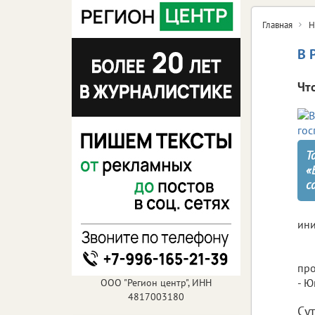
Главная
Н
В 
Чт
Т
«
с
ини
про
- Ю
ООО "Регион центр", ИНН
4817003180
Су