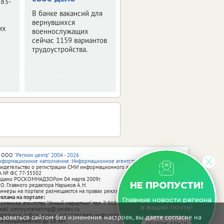
 83-
государственные
В банке вакансий для
награды.
вернувшихся
их
военнослужащих
сейчас 1159 вариантов
трудоустройства.
 ООО
"Регион центр" 2004 - 2026
нформационное наполнение: Информационное агентство vRossii.ru
видетельство о регистрации СМИ информационного агентства vRossii.ru
А № ФС 77‑35502
ыдано РОСКОМНАДЗОРом 04 марта 2009г.
НЕ ПРОПУСТИ!
 О. Главного редактора Нарыков А. Н.
аннеры на портале размещаются на правах рекламы.
еклама на портале:
Главные новости региона
екламное агентство "Умный маркетинг" тел. 7-910-267-70-40,
в вашей почте!
mail: umnyy.marketing@yandex.ru
тдельные публикации могут содержать информацию, не предназначенную
зоваться сайтом без изменения настроек, вы даете согласие на
ля пользователей до 18 лет.
ПОДПИСАТЬСЯ