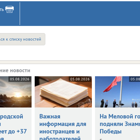
ть
ся к списку новостей
ние новости
05.08.2026
05.08.2026
05.0
ородской
Важная
На Меловой г
и
информация для
подняли Знам
ет до +37
иностранцев и
Победы
ов
работодателей