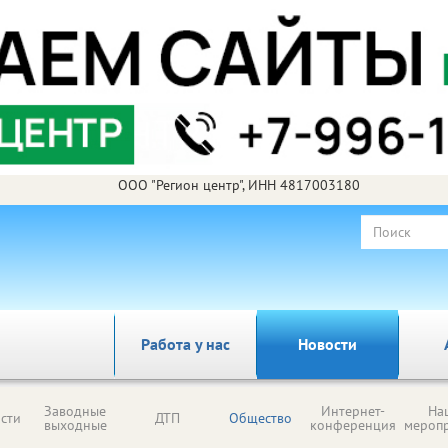
ООО "Регион центр", ИНН 4817003180
Работа у нас
Новости
Заводные
Интернет-
На
сти
ДТП
Общество
выходные
конференция
мероп