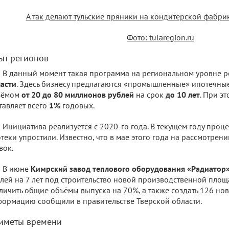
А так делают тульские пряники на кондитерской фабри
Фото: tularegion.ru
ыт регионов
В данный момент такая программа на региональном уровне р
асти
. Здесь бизнесу предлагаются «промышленные» ипотечн
ъёмом
от 20 до 80 миллионов рублей
на срок
до 10 лет
. При э
тавляет всего
1%
годовых.
Инициатива реализуется с 2020-го года. В текущем году проц
теки упростили. Известно, что в мае этого года на рассмотрен
вок.
В июне
Кимрский завод теплового оборудования «Радиатор
лей на 7 лет под строительство новой производственной площ
личить общие объёмы выпуска на 70%, а также создать 126 нов
ормацию сообщили в правительстве Тверской области.
иметы времени