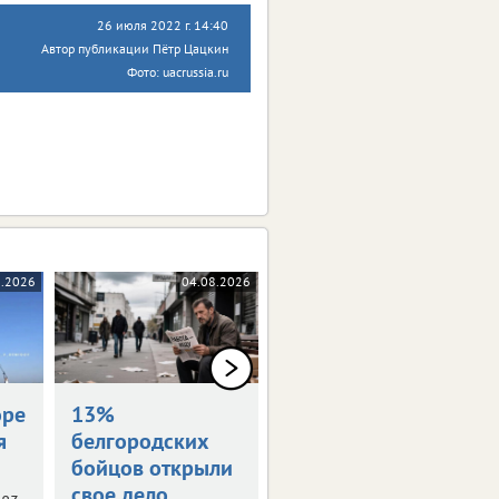
26 июля 2022 г. 14:40
Автор публикации Пётр Цацкин
Фото: uacrussia.ru
8.2026
04.08.2026
04.08.2026
оре
13%
Награждены
я
белгородских
посмертно
бойцов открыли
Семьям погибших
свое дело
белгородцев передали