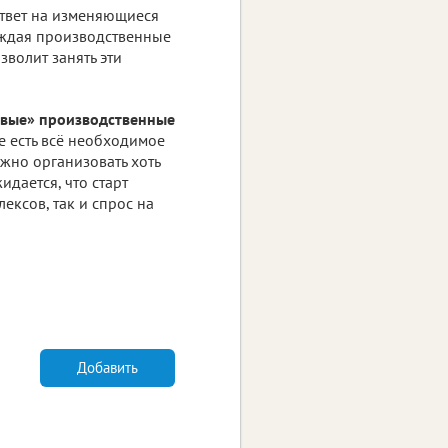
ответ на изменяющиеся
бождая производственные
волит занять эти
вые» производственные
е есть всё необходимое
жно организовать хоть
дается, что старт
ексов, так и спрос на
Добавить