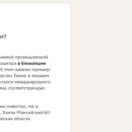
нт?
граммой промышленной
ершиться
в ближайшие
Об этом заявлял премьер-
стин. Ранее, в текущем
ургского международного
ма, соответствующую
ко известно, что в
н, Ханты-Мансийский АО
вская области.