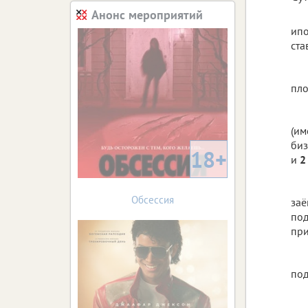
Анонс мероприятий
ип
ста
пло
(им
биз
18+
и
2
Обсессия
заё
под
при
под