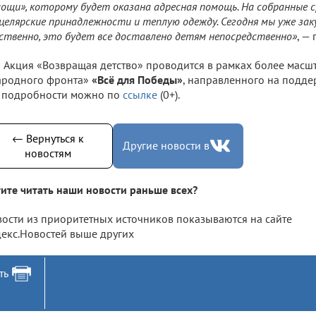
ощи», которому будет оказана адресная помощь. На собранные 
целярские принадлежности и теплую одежду. Сегодня мы уже заку
ственно, это будет все доставлено детям непосредственно»
, —
Акция «Возвращая детство» проводится в рамках более масш
ародного фронта»
«Всё для Победы»
, направленного на подде
 подробности можно по
ссылке
(0+).
← Вернуться к
Другие новости в
новостям
ите читать наши новости раньше всех?
ости из приоритетных источников показываются на сайте
екс.Новостей выше других
ть