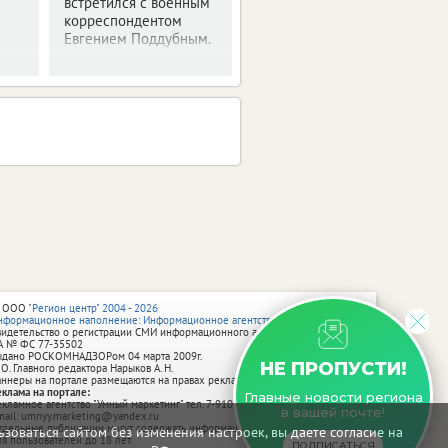
встретился с военным
корреспондентом
Евгением Поддубным.
 ООО
"Регион центр" 2004 - 2026
нформационное наполнение: Информационное агентство vRossii.ru
видетельство о регистрации СМИ информационного агентства vRossii.ru
А № ФС 77‑35502
ыдано РОСКОМНАДЗОРом 04 марта 2009г.
НЕ ПРОПУСТИ!
 О. Главного редактора Нарыков А. Н.
аннеры на портале размещаются на правах рекламы.
еклама на портале:
Главные новости региона
екламное агентство "Умный маркетинг" тел. 7-910-267-70-40,
в вашей почте!
mail: umnyy.marketing@yandex.ru
тдельные публикации могут содержать информацию, не предназначенную
зоваться сайтом без изменения настроек, вы даете согласие на
ля пользователей до 18 лет.
ПОДПИСАТЬСЯ