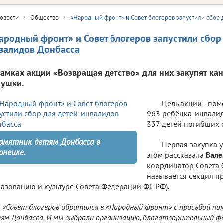
овости
Общество
«Народный фронт» и Совет блогеров запустили сбор 
ародный фронт» и Совет блогеров запустили сбор 
валидов Донбасса
рамках акции «Возвращая детство» для них закупят ка
рушки.
Цель акции - пом
963 ребёнка-инвалид
337 детей погибших 
амятник детям Донбасса в
Первая закупка 
онецке.
этом рассказала
Вале
координатор Совета 
называется секция пр
азованию и культуре Совета Федерации ФС РФ).
«Совет блогеров обратился в «Народный фронт» с просьбой пом
ям Донбасса. И мы выбрали организацию, благотворительный фо