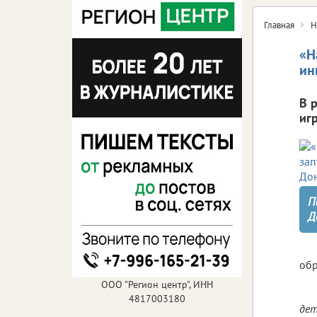
Главная
Н
«Н
ин
В 
иг
П
Д
обр
ООО "Регион центр", ИНН
4817003180
дет