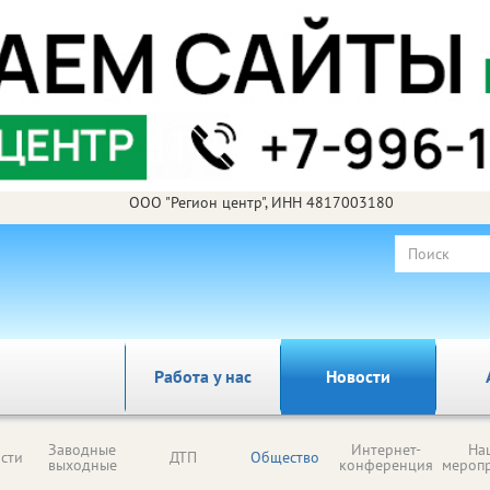
ООО "Регион центр", ИНН 4817003180
Работа у нас
Новости
Заводные
Интернет-
На
сти
ДТП
Общество
выходные
конференция
мероп