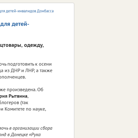
для детей-инвалидов Донбасса
для детей-
нцтовары, одежду,
очь подготовить к осени
а из ДНР и ЛНР, а также
ополченцев.
уже произведена. Об
рия Рытвина
,
блогеров (так
и Комитете по науке,
очь в организации сбора
нд в Донецке «Рука