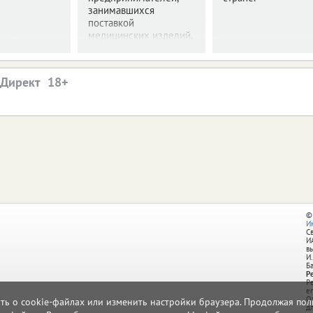
занимавшихся
поставкой
медицинских изделий.
.Директ
©
И
С
И
в
И.
Б
Р
Р
e
О
ать о cookie-файлах или изменить настройки браузера. Продолжая поль
д