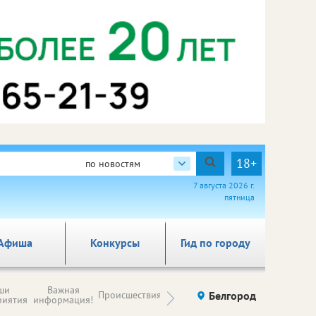
18+
по новостям
7 августа 2026 г.
пятница
Афиша
Конкурсы
Гид по городу
Новости
ши
Важная
Происшествия
Здоровье
Белгород
Ку
компаний (на
риятия
информация!
правах
рекламы)