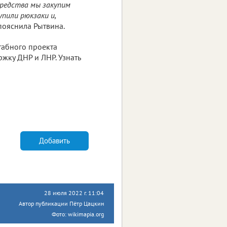
средства мы закупим
пили рюкзаки и,
 пояснила Рытвина.
табного проекта
ржку ДНР и ЛНР. Узнать
Добавить
28 июля 2022 г. 11:04
Автор публикации Пётр Цацкин
Фото: wikimapia.org