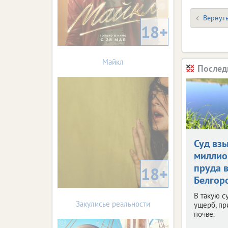
Вернуть
18+
Майкл
Послед
Суд взы
миллио
пруда 
18+
Белгор
В такую с
Закулисье реальности
ущерб, п
почве.