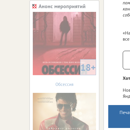
пом
Анонс мероприятий
кан
соб
«Н
все
18+
Хот
Обсессия
Нов
Янд
Печа