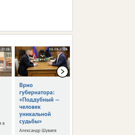
8.2026
06.08.2026
06.08.2026
Врио
Владимир Путин
губернатора:
встретился с
«Поддубный —
Александром
человек
Шуваевым
уникальной
Врио губернатора
судьбы»
рассказал президенту
я в
о текущей работе на
Александр Шуваев
посту.