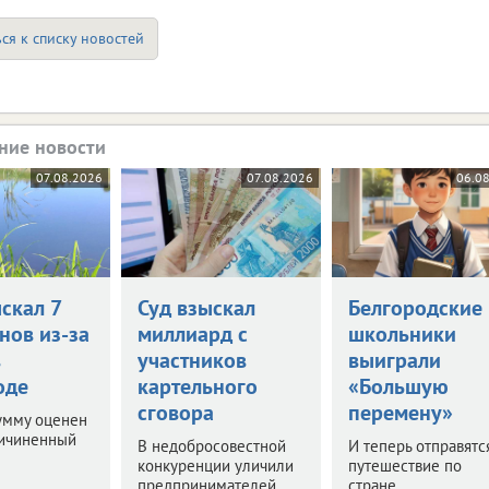
ся к списку новостей
ние новости
07.08.2026
07.08.2026
06.0
скал 7
Суд взыскал
Белгородские
нов из-за
миллиард с
школьники
в
участников
выиграли
оде
картельного
«Большую
сговора
перемену»
умму оценен
ричиненный
В недобросовестной
И теперь отправятс
конкуренции уличили
путешествие по
предпринимателей,
стране.