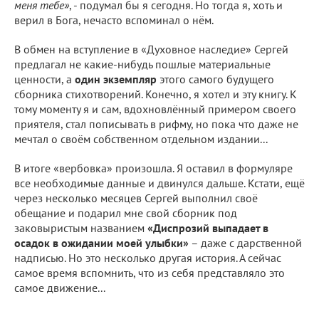
меня тебе»
, - подумал бы я сегодня. Но тогда я, хоть и
верил в Бога, нечасто вспоминал о нём.
В обмен на вступление в «Духовное наследие» Сергей
предлагал не какие-нибудь пошлые материальные
ценности, а
один экземпляр
этого самого будущего
сборника стихотворений. Конечно, я хотел и эту книгу. К
тому моменту я и сам, вдохновлённый примером своего
приятеля, стал пописывать в рифму, но пока что даже не
мечтал о своём собственном отдельном издании...
В итоге «вербовка» произошла. Я оставил в формуляре
все необходимые данные и двинулся дальше. Кстати, ещё
через несколько месяцев Сергей выполнил своё
обещание и подарил мне свой сборник под
заковыристым названием
«Диспрозий выпадает в
осадок в ожидании моей улыбки»
– даже с дарственной
надписью. Но это несколько другая история. А сейчас
самое время вспомнить, что из себя представляло это
самое движение...