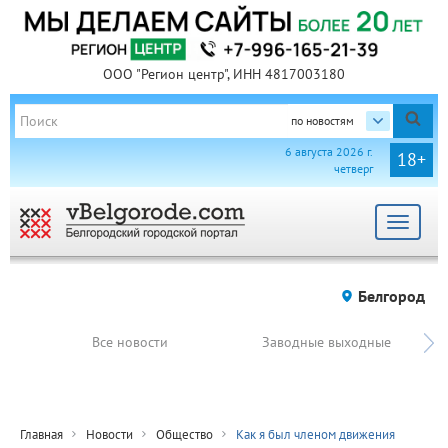
ООО "Регион центр", ИНН 4817003180
по новостям
6 августа 2026 г.
18+
четверг
Toggle
navigat
Белгород
Все новости
Заводные выходные
Главная
Новости
Общество
Как я был членом движения