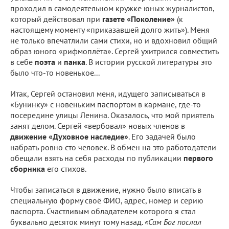
проходил в самодеятельном кружке юных журналистов,
который действовал при
газете «Поколение»
(к
настоящему моменту «приказавшей долго жить»). Меня
не только впечатлили сами стихи, но и вдохновил общий
образ юного «рифмоплёта». Сергей ухитрился совместить
в себе
поэта
и
панка
. В истории русской литературы это
было что-то новенькое...
Итак, Сергей остановил меня, идущего записываться в
«Бунинку» с новеньким паспортом в кармане, где-то
посередине улицы Ленина. Оказалось, что мой приятель
занят делом. Сергей «вербовал» новых членов в
движение «Духовное наследие»
. Его задачей было
набрать ровно сто человек. В обмен на это работодатели
обещали взять на себя расходы по публикации
первого
сборника
его стихов.
Чтобы записаться в движение, нужно было вписать в
специальную форму своё ФИО, адрес, номер и серию
паспорта. Счастливым обладателем которого я стал
буквально десяток минут тому назад.
«Сам Бог послал