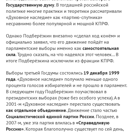
Государственную думу
. В тогдашней российской
политике многие практики и теоретики рассматривали
«Духовное наследие» как «партию-спутника»
несравнимо более популярной и мощной КПРФ.
Однако Подберёзкин внезапно «сделал ход конём» и
официально заявил, что его движение пойдёт на
парламентские выборы именно как
самостоятельная
сила
. Трудно сказать, на что надеялся этот человек... В
итоге Подберёзкина исключили из фракции КПРФ.
Выборы третьей Госдумы состоялись
19 декабря 1999
года
. «Духовное наследие» получило меньше одного
процента голосов избирателей и не прошло в парламент.
В следующем году Подберёзкин поучаствовал в
президентских выборах (тоже без особого успеха). А в
2001-м «Духовное наследие» перестало существовать
как отдельное объединение
. Движение стало частью
Социалистической единой партии России
. Позднее, в
2007-м, уже эта партия влилась в
«Справедливую
Россию»
. Которая благополучно существует по сей день,