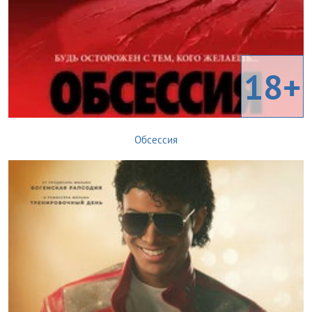
18+
Обсессия