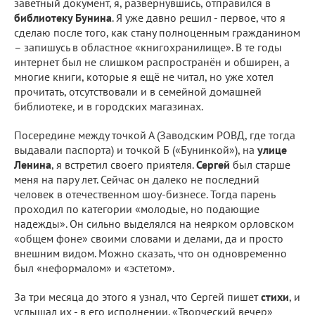
заветный документ, я, развернувшись, отправился в
библиотеку Бунина
. Я уже давно решил - первое, что я
сделаю после того, как стану полноценным гражданином
– запишусь в областное «книгохранилище». В те годы
интернет был не слишком распространён и обширен, а
многие книги, которые я ещё не читал, но уже хотел
прочитать, отсутствовали и в семейной домашней
библиотеке, и в городских магазинах.
Посередине между точкой А (Заводским РОВД, где тогда
выдавали паспорта) и точкой Б («Бунинкой»), на
улице
Ленина
, я встретил своего приятеля.
Сергей
был старше
меня на пару лет. Сейчас он далеко не последний
человек в отечественном шоу-бизнесе. Тогда парень
проходил по категории «молодые, но подающие
надежды». Он сильно выделялся на неярком орловском
«общем фоне» своими словами и делами, да и просто
внешним видом. Можно сказать, что он одновременно
был «неформалом» и «эстетом».
За три месяца до этого я узнал, что Сергей пишет
стихи
, и
услышал их - в его исполнении. «Творческий вечер»