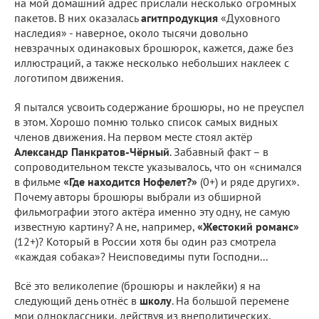
на мой домашний адрес прислали несколько огромных
пакетов. В них оказалась
агитпродукция
«Духовного
наследия» - наверное, около тысячи довольно
невзрачных одинаковых брошюрок, кажется, даже без
иллюстраций, а также несколько небольших наклеек с
логотипом движения.
Я пытался усвоить содержание брошюры, но не преуспел
в этом. Хорошо помню только список самых видных
членов движения. На первом месте стоял актёр
Александр Панкратов-Чёрный
. Забавный факт – в
сопроводительном тексте указывалось, что он «снимался
в фильме
«Где находится Нофелет?»
(0+) и ряде других».
Почему авторы брошюры выбрали из обширной
фильмографии этого актёра именно эту одну, не самую
известную картину? А не, например,
«Жестокий романс»
(12+)? Который в России хотя бы один раз смотрела
«каждая собака»? Неисповедимы пути Господни...
Всё это великолепие (брошюры и наклейки) я на
следующий день отнёс в
школу
. На большой перемене
мои одноклассники, действуя из внеполитических,