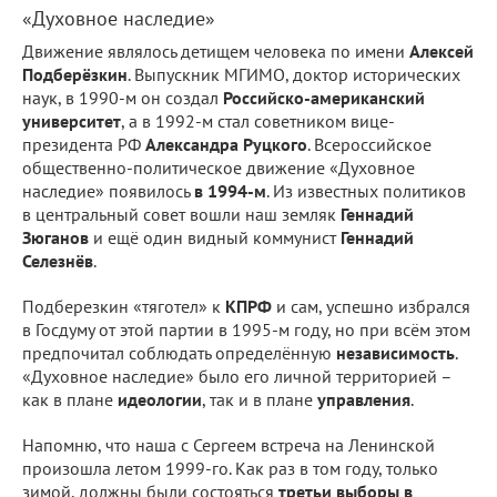
«Духовное наследие»
Движение являлось детищем человека по имени
Алексей
Подберёзкин
. Выпускник МГИМО, доктор исторических
наук, в 1990-м он создал
Российско-американский
университет
, а в 1992-м стал советником вице-
президента РФ
Александра Руцкого
. Всероссийское
общественно-политическое движение «Духовное
наследие» появилось
в 1994-м
. Из известных политиков
в центральный совет вошли наш земляк
Геннадий
Зюганов
и ещё один видный коммунист
Геннадий
Селезнёв
.
Подберезкин «тяготел» к
КПРФ
и сам, успешно избрался
в Госдуму от этой партии в 1995-м году, но при всём этом
предпочитал соблюдать определённую
независимость
.
«Духовное наследие» было его личной территорией –
как в плане
идеологии
, так и в плане
управления
.
Напомню, что наша с Сергеем встреча на Ленинской
произошла летом 1999-го. Как раз в том году, только
зимой, должны были состояться
третьи выборы в