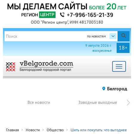
ООО "Регион центр", ИНН 4817003180
по новостям
9 августа 2026 г.
18+
воскресенье
Toggle
navigat
Белгород
Все новости
Заводные выходные
Главная
Новости
Общество
Шить или покупать: что выгоднее