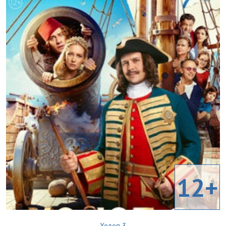
12+
Холоп 3