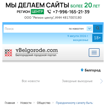
ООО "Регион центр", ИНН 4817003180
по новостям
9 августа 2026 г.
18+
воскресенье
Toggle
navigat
Белгород
Все новости
Заводные выходные
Главная
Новости
Общество
Праздничному салюту быть: