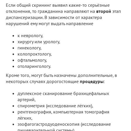
Если общий скрининг выявил какие-то серьёзные
отклонения, то гражданина направляют на
второй
этап
диспансеризации. В зависимости от характера
нарушений ему могут выдать направление
к неврологу,
хирургу или урологу,
гинекологу,
колопроктологу,
офтальмологу,
отоларингологу.
Кроме того, могут быть назначены дополнительные, в
некоторых случаях дорогостоящие
процедуры
:
дуплексное сканирование брахицефальных
артерий,
спирометрия (исследование лёгких),
рентгенография, компьютерная томография
лёгких,
эзофагогастродуоденоскопия (исследование
пищеварительной системы),