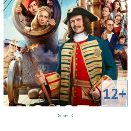
12+
Холоп 3