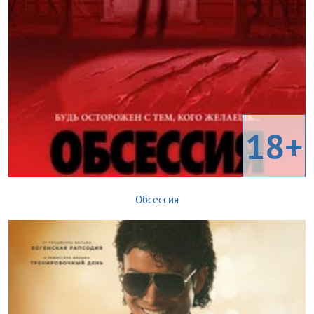
18+
Обсессия