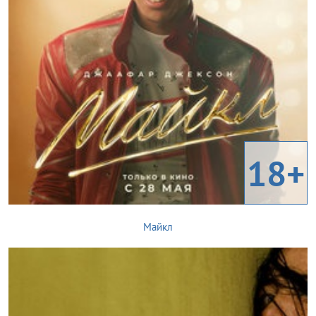
18+
Майкл