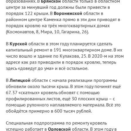
образованиях. В
Брянской
области только в областном
центре за минувший год должны были привести в
порядок 122 крыши. В
Воронежской
области в
районном центре Каменка прямо в эти дни приводят в
порядок кровлю на трёх многоквартирных домах
(Космонавтов, 8, Мира, 10, Гагарина, 26).
В
Курской
области в этом году планируется сделать
капитальный ремонт в 191 многоквартирном доме. В их
число вошло и здание по Кулакова, 25. В 2020-м на этом
адресе как раз приводили в порядок кровлю, теперь
здесь «доведут до ума» и всё остальное.
В
Липецкой
области с начала реализации программы
обновили около тысячи крыш. В этом году починят ещё
67. 37 «скатных» кровель обновят с помощью
профилированных листов, ещё 30 плоских крыш – с
помощью рулонного наплавляемого материала. Всё это
обойдётся примерно в 600 тысяч рублей.
Специальная подпрограмма по ремонту кровель
успешно работает в
Орловской
области. В этом году в