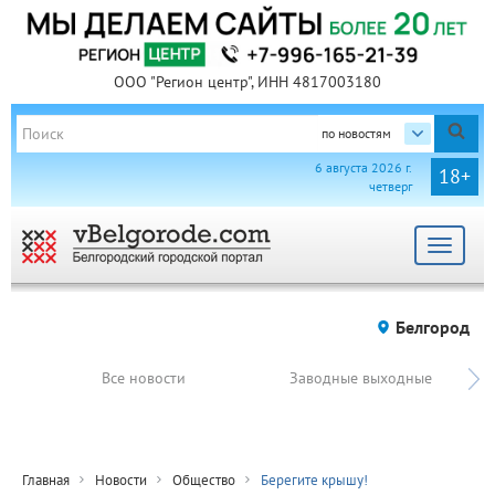
ООО "Регион центр", ИНН 4817003180
по новостям
6 августа 2026 г.
18+
четверг
Toggle
navigat
Белгород
Все новости
Заводные выходные
Главная
Новости
Общество
Берегите крышу!