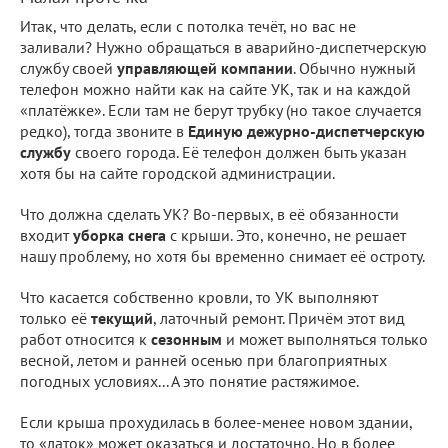
Итак, что делать, если с потолка течёт, но вас не
заливали? Нужно обращаться в аварийно-диспетчерскую
службу своей
управляющей компании
. Обычно нужный
телефон можно найти как на сайте УК, так и на каждой
«платёжке». Если там не берут трубку (но такое случается
редко), тогда звоните в
Единую дежурно-диспетчерскую
службу
своего города. Её телефон должен быть указан
хотя бы на сайте городской администрации.
Что должна сделать УК? Во-первых, в её обязанности
входит
уборка снега
с крыши. Это, конечно, не решает
нашу проблему, но хотя бы временно снимает её остроту.
Что касается собственно кровли, то УК выполняют
только её
текущий
, латочный ремонт. Причём этот вид
работ относится к
сезонным
и может выполняться только
весной, летом и ранней осенью при благоприятных
погодных условиях... А это понятие растяжимое.
Если крыша прохудилась в более-менее новом здании,
то «латок» может оказаться и достаточно. Но в более