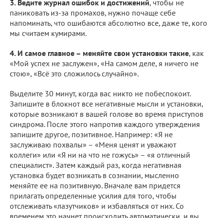
3. Ведите журнал ошибок и достижений
, чтобы не
паниковать из-за промахов, нужно почаще себе
напоминать, что ошибаются абсолютно все, даже те, кого
мы считаем кумирами.
4. И самое главное – меняйте свои установки такие
, как
«Мой успех не заслужен», «На самом деле, я ничего не
стою», «Всё это сложилось случайно».
Выделите 30 минут, когда вас никто не побеспокоит.
Запишите в блокнот все негативные мысли и установки,
которые возникают в вашей голове во время приступов
синдрома. После этого напротив каждого утверждения
запишите другое, позитивное. Например: «Я не
заслуживаю похвалы» – «Меня ценят и уважают
коллеги» или «Я ни на что не гожусь» – «я отличный
специалист». Затем каждый раз, когда негативная
установка будет возникать в сознании, мысленно
меняйте ее на позитивную. Вначале вам придется
прилагать определенные усилия для того, чтобы
отслеживать «лазутчиков» и избавляться от них. Со
временем это начнет происходить автоматически, и вы