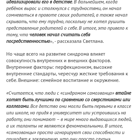
идеализировали его в детстве
. В дальнейшем, когда
ребёнок вырос и столкнулся с трудностями, он начал
сомневаться в правоте своих родителей, а также начал
скрывать, что ему трудно, поскольку не хотел рушить
представление родителей о себе. В итоге, это привело к
тому, что
человек начал считать себя
посредственностью
, - рассказала Светлана.
»
Но чаще всего на развитие синдрома влияет
совокупность внутренних и внешних факторов.
Внутренние факторы: перфекционизм, высокие
внутренние стандарты, чересчур жесткие требования к
себе. Внешние: семейное воспитание и окружение.
«Считается, что люди с «синдромом самозванца»
втайне
хотят быть лучшими
по сравнению со сверстниками или
коллегами
. Все детство они могли быть первыми в классе
или школе, но придя в университет или устроившись на
работу, они понимают – в мире много выдающихся людей,
а их таланты не являются феноменальными. В итоге,
«самозванцы» просто игнорируют свои способности и
приходят к заключению, что они просто глупы».