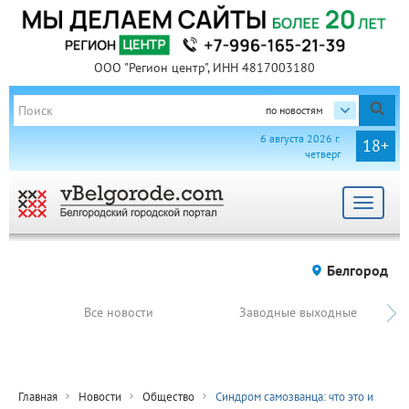
ООО "Регион центр", ИНН 4817003180
по новостям
6 августа 2026 г.
18+
четверг
Toggle
navigat
Белгород
Все новости
Заводные выходные
Главная
Новости
Общество
Синдром самозванца: что это и