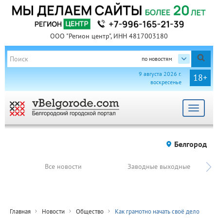
ООО "Регион центр", ИНН 4817003180
по новостям
9 августа 2026 г.
18+
воскресенье
Toggle
navigat
Белгород
Все новости
Заводные выходные
Главная
Новости
Общество
Как грамотно начать своё дело