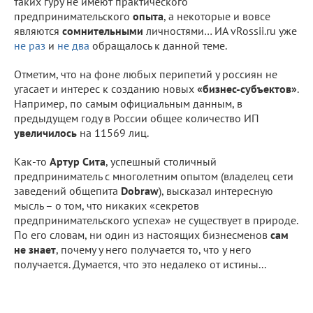
таких гуру не имеют практического
предпринимательского
опыта
, а некоторые и вовсе
являются
сомнительными
личностями… ИА vRossii.ru уже
не раз
и
не два
обращалось к данной теме.
Отметим, что на фоне любых перипетий у россиян не
угасает и интерес к созданию новых
«бизнес-субъектов»
.
Например, по самым официальным данным, в
предыдущем году в России общее количество ИП
увеличилось
на 11569 лиц.
Как-то
Артур Сита
, успешный столичный
предприниматель с многолетним опытом (владелец сети
заведений общепита
Dobraw
), высказал интересную
мысль – о том, что никаких «секретов
предпринимательского успеха» не существует в природе.
По его словам, ни один из настоящих бизнесменов
сам
не знает
, почему у него получается то, что у него
получается. Думается, что это недалеко от истины...