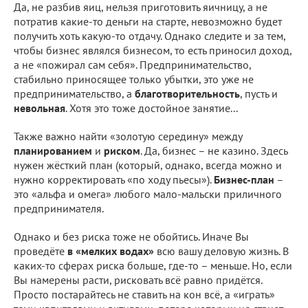
Да, не разбив яиц, нельзя приготовить яичницу, а не
потратив какие-то деньги на старте, невозможно будет
получить хоть какую-то отдачу. Однако следите и за тем,
чтобы бизнес являлся бизнесом, то есть приносил доход,
а не «пожирал сам себя». Предпринимательство,
стабильно приносящее только убытки, это уже не
предпринимательство, а
благотворительность
, пусть и
невольная
. Хотя это тоже достойное занятие...
Также важно найти «золотую середину» между
планированием
и
риском
. Да, бизнес – не казино. Здесь
нужен жёсткий план (который, однако, всегда можно и
нужно корректировать «по ходу пьесы»).
Бизнес-план
–
это «альфа и омега» любого мало-мальски приличного
предпринимателя.
Однако и без риска тоже не обойтись. Иначе Вы
проведёте
в «мелких водах»
всю вашу деловую жизнь. В
каких-то сферах риска больше, где-то – меньше. Но, если
Вы намерены расти, рисковать всё равно придётся.
Просто постарайтесь не ставить на кон всё, а «играть»