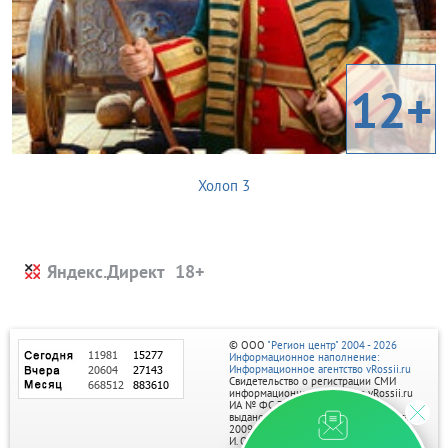
12+
Холоп 3
Яндекс.Директ
© ООО
"Регион центр" 2004 - 2026
Информационное наполнение:
Информационное агентство vRossii.ru
Свидетельство о регистрации СМИ
информационного агентства vRossii.ru
ИА № ФС 77‑35502
выдано РОСКОМНАДЗОРом 04 марта
2009г.
И. О. Главного редактора Нарыков А. Н.