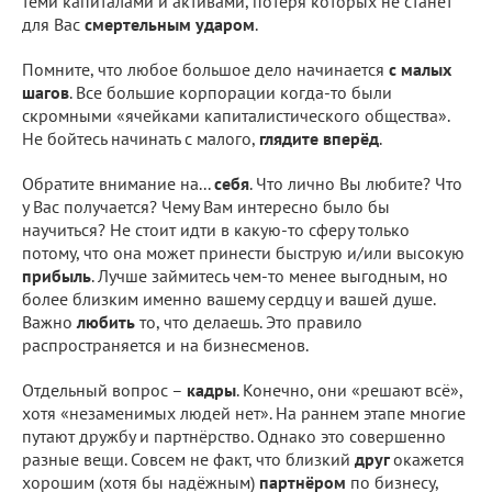
теми капиталами и активами, потеря которых не станет
для Вас
смертельным ударом
.
Помните, что любое большое дело начинается
с малых
шагов
. Все большие корпорации когда-то были
скромными «ячейками капиталистического общества».
Не бойтесь начинать с малого,
глядите вперёд
.
Обратите внимание на...
себя
. Что лично Вы любите? Что
у Вас получается? Чему Вам интересно было бы
научиться? Не стоит идти в какую-то сферу только
потому, что она может принести быструю и/или высокую
прибыль
. Лучше займитесь чем-то менее выгодным, но
более близким именно вашему сердцу и вашей душе.
Важно
любить
то, что делаешь. Это правило
распространяется и на бизнесменов.
Отдельный вопрос –
кадры
. Конечно, они «решают всё»,
хотя «незаменимых людей нет». На раннем этапе многие
путают дружбу и партнёрство. Однако это совершенно
разные вещи. Совсем не факт, что близкий
друг
окажется
хорошим (хотя бы надёжным)
партнёром
по бизнесу,