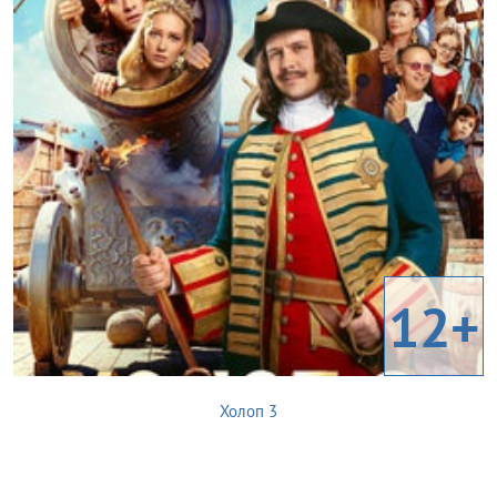
12+
Холоп 3